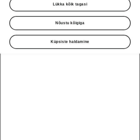
Lükka kõik tagasi
Nõustu kõigiga
Näita
Küpsiste haldamine
Škoda autoabi
+3726979182
Tagasiside