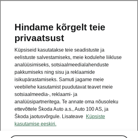
ET
Hindame kõrgelt teie
privaatsust
TAGASI MUDELITE JUURDE
Küpsiseid kasutatakse teie seadistuste ja
eelistuste salvestamiseks, meie kodulehe liikluse
Citigo - Käsiraamatud
analüüsimiseks, sotsiaalmeedialahenduste
pakkumiseks ning sisu ja reklaamide
isikupärastamiseks. Samuti jagame meie
Otsige parameetreid
veebilehe kasutamist puudutavat teavet meie
sotsiaalmeedia-, reklaami- ja
Tootmisperiood
analüüsipartneritega. Te annate oma nõusoleku
2018/11
ettevõttele Škoda Auto a.s., Auto 100 AS, ja
Škoda jaotusvõrgule. Lisateave
Küpsiste
kasutamise eeskiri.
Keel