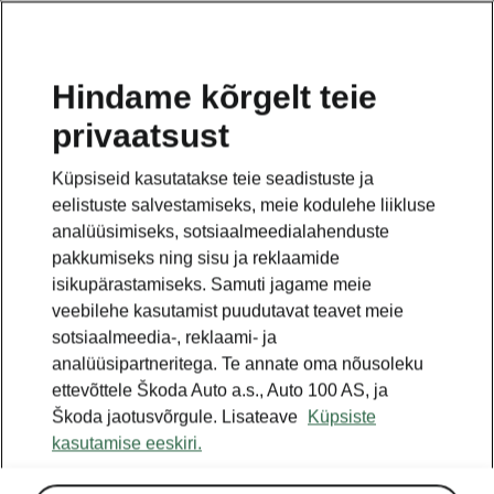
ET
Hindame kõrgelt teie
privaatsust
TAGASI MUDELITE JUURDE
Küpsiseid kasutatakse teie seadistuste ja
eelistuste salvestamiseks, meie kodulehe liikluse
Enyaq - Käsiraamatud
analüüsimiseks, sotsiaalmeedialahenduste
pakkumiseks ning sisu ja reklaamide
isikupärastamiseks. Samuti jagame meie
Otsige parameetreid
veebilehe kasutamist puudutavat teavet meie
sotsiaalmeedia-, reklaami- ja
Et kuvada just Sinu sõiduki kohta käivat
analüüsipartneritega. Te annate oma nõusoleku
omaniku käsiraamatut, soovitame
ettevõttele Škoda Auto a.s., Auto 100 AS, ja
kasutada otsingufunktsiooni VIN-koodiga.
Škoda jaotusvõrgule. Lisateave
Küpsiste
kasutamise eeskiri.
Tootmisperiood
2025/1