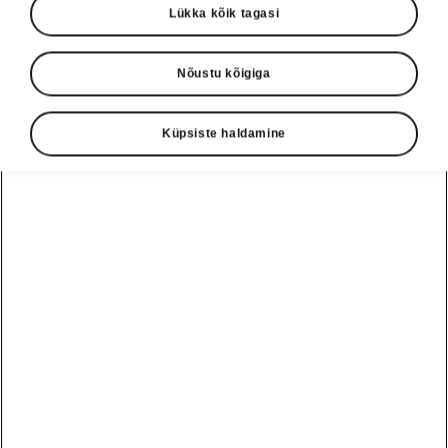
Lükka kõik tagasi
Turg
Muud
Nõustu kõigiga
Küpsiste haldamine
Keel
Näita
Škoda autoabi