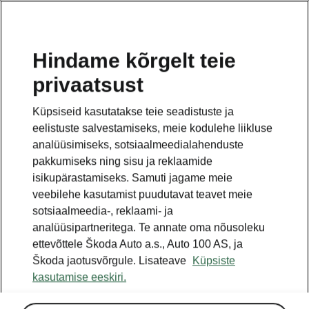
ET
Hindame kõrgelt teie
privaatsust
TAGASI MUDELITE JUURDE
Küpsiseid kasutatakse teie seadistuste ja
eelistuste salvestamiseks, meie kodulehe liikluse
Fabia III - Käsiraamatud
analüüsimiseks, sotsiaalmeedialahenduste
pakkumiseks ning sisu ja reklaamide
isikupärastamiseks. Samuti jagame meie
Otsige parameetreid
veebilehe kasutamist puudutavat teavet meie
sotsiaalmeedia-, reklaami- ja
Tootmisperiood
analüüsipartneritega. Te annate oma nõusoleku
2022/6
ettevõttele Škoda Auto a.s., Auto 100 AS, ja
Škoda jaotusvõrgule. Lisateave
Küpsiste
kasutamise eeskiri.
Turg