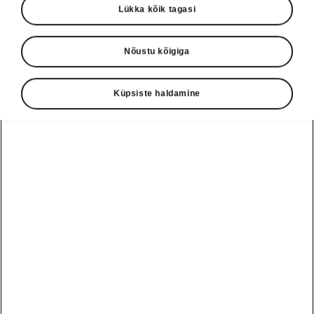
Lükka kõik tagasi
Nõustu kõigiga
Keel
Küpsiste haldamine
Näita
Škoda autoabi
+3726979182
Tagasiside