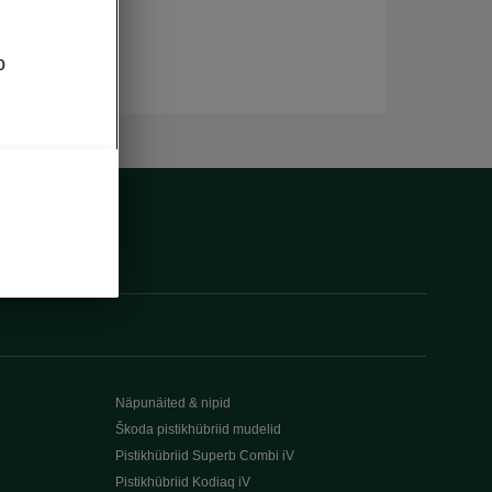
o
Näpunäited & nipid
Škoda pistikhübriid mudelid
Pistikhübriid Superb Combi iV
Pistikhübriid Kodiaq iV