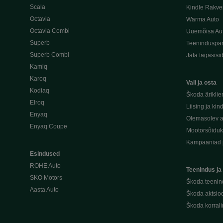
Scala
Kindle Rakve
Octavia
Warma Auto
Octavia Combi
Uuemõisa Au
Superb
Teeninduspar
Superb Combi
Jäta tagasisi
Kamiq
Karoq
Vali ja osta
Kodiaq
Škoda äriklie
Elroq
Liising ja kin
Enyaq
Olemasolev a
Enyaq Coupe
Mootorsõidu
Kampaaniad 
Esindused
ROHE Auto
Teenindus ja
SKO Motors
Škoda teenin
Aasta Auto
Škoda aktsioo
Škoda korral