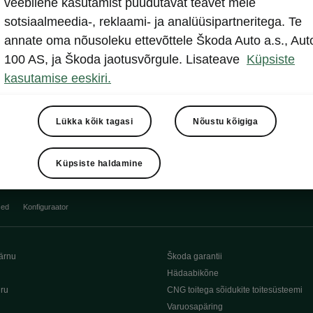
veebilehe kasutamist puudutavat teavet meie
Näita
sotsiaalmeedia-, reklaami- ja analüüsipartneritega. Te
annate oma nõusoleku ettevõttele Škoda Auto a.s., Aut
100 AS, ja Škoda jaotusvõrgule. Lisateave
Küpsiste
kasutamise eeskiri.
Lükka kõik tagasi
Nõustu kõigiga
Küpsiste haldamine
sed
Konfiguraator
ärnu
Škoda garantii
Hädaabikõne
iru
CNG toitega sõidukite toitesüsteemi
Varuosapäring