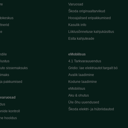
re
Varuosad
Škoda originaaltarvikud
tokeskus
Hooajalised eripakkumised
tnerid
Kasulik info
de
Liiklusõnnetuse kahjukäsitlus
Esita kahjuteade
ndile
eMobiilsus
dlustus
4.1 Tarkvarauuendus
uto sissemaksuks
Gridio: lae elektriautot targalt bö
kimaks
Avalik laadimine
ja pakkumised
Kodune laadimine
eMobiilsus
Aku & ohutus
 varuosad
Üle õhu uuendused
dus
Škoda elektri- ja hübriidautod
nide kontroll
ine hooldus