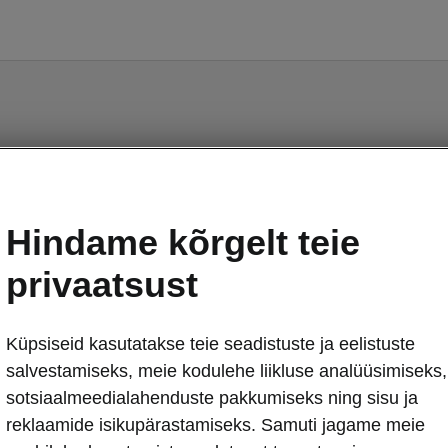
Fabia - Käsiraamatud
Hindame kõrgelt teie
privaatsust
Küpsiseid kasutatakse teie seadistuste ja eelistuste
Turg
salvestamiseks, meie kodulehe liikluse analüüsimiseks,
Muud
Kee
sotsiaalmeedialahenduste pakkumiseks ning sisu ja
reklaamide isikupärastamiseks. Samuti jagame meie