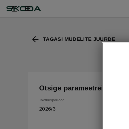
ET
TAGASI MUDELITE JUURDE
Otsige parameetreid
Tootmisperiood
2026/3