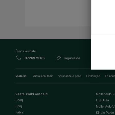
Škoda autoabi
+3726979182
Tagasiside
Vaata ka
Vaata laoautosid
Varuosade e-pood
Hinnakirjad
Esindu
Vaata kõiki autosid
Moller Auto P
Peaq
Folk Auto
Epiq
Moller Auto V
Fabia
Kindle Paide