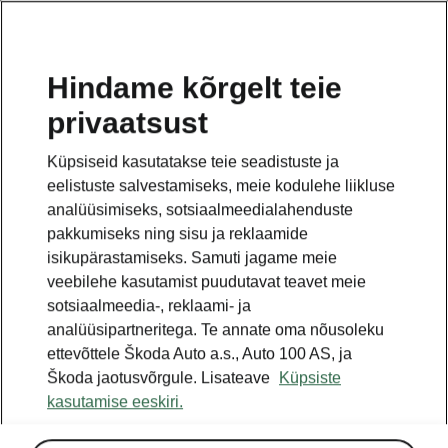
ET
Hindame kõrgelt teie
privaatsust
TAGASI MUDELITE JUURDE
Küpsiseid kasutatakse teie seadistuste ja
eelistuste salvestamiseks, meie kodulehe liikluse
Fabia - Käsiraamatud
analüüsimiseks, sotsiaalmeedialahenduste
pakkumiseks ning sisu ja reklaamide
isikupärastamiseks. Samuti jagame meie
Otsige parameetreid
veebilehe kasutamist puudutavat teavet meie
sotsiaalmeedia-, reklaami- ja
Tootmisperiood
analüüsipartneritega. Te annate oma nõusoleku
2026/8
ettevõttele Škoda Auto a.s., Auto 100 AS, ja
Škoda jaotusvõrgule. Lisateave
Küpsiste
kasutamise eeskiri.
Turg
Muud