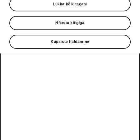
Lükka kõik tagasi
Nõustu kõigiga
Keel
Küpsiste haldamine
Näita
Škoda autoabi
+3726979182
Tagasiside