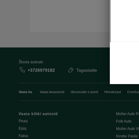
Škoda autoabi
+3726979182
Tagasiside
Vaata ka
Vaata laoautosid
Varuosade e-pood
Hinnakirjad
Esindu
Vaata kõiki autosid
Moller Auto P
Peaq
Folk Auto
Epiq
Moller Auto V
Fabia
Kindle Paide