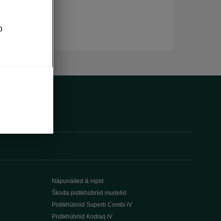
o
Näpunäited & nipid
Škoda pistikhübriid mudelid
Pistikhübriid Superb Combi iV
Pistikhübriid Kodiaq iV