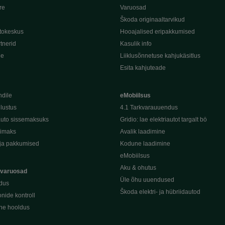
re
Varuosad
Škoda originaaltarvikud
tokeskus
Hooajalised eripakkumised
tnerid
Kasulik info
de
Liiklusõnnetuse kahjukäsitlus
Esita kahjuteade
ndile
eMobiilsus
dlustus
4.1 Tarkvarauuendus
uto sissemaksuks
Gridio: lae elektriautot targalt bö
kimaks
Avalik laadimine
ja pakkumised
Kodune laadimine
eMobiilsus
Aku & ohutus
 varuosad
Üle õhu uuendused
dus
Škoda elektri- ja hübriidautod
nide kontroll
ine hooldus