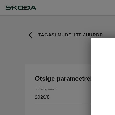
ET
TAGASI MUDELITE JUURDE
Otsige parameetreid
Tootmisperiood
2026/8