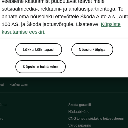
veebilehe kasutamist puudutavat teavet meie
Näita
sotsiaalmeedia-, reklaami- ja analüüsipartneritega. Te
annate oma nõusoleku ettevõttele Škoda Auto a.s., Aut
100 AS, ja Škoda jaotusvõrgule. Lisateave
Küpsiste
kasutamise eeskiri.
Lükka kõik tagasi
Nõustu kõigiga
Küpsiste haldamine
sed
Konfiguraator
ärnu
Škoda garantii
Hädaabikõne
iru
CNG toitega sõidukite toitesüsteemi
Varuosapäring