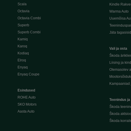
Scala
Kindle Rakve
Octavia
Warma Auto
Octavia Combi
Uuemõisa Au
Superb
Teeninduspar
Superb Combi
Jäta tagasisi
Kamiq
Karoq
Vali ja osta
Kodiaq
Škoda äriklie
Elroq
Liising ja kin
Enyaq
Olemasolev a
Enyaq Coupe
Mootorsõidu
Kampaaniad 
Esindused
ROHE Auto
Teenindus ja
SKO Motors
Škoda teenin
Aasta Auto
Škoda aktsioo
Škoda korral