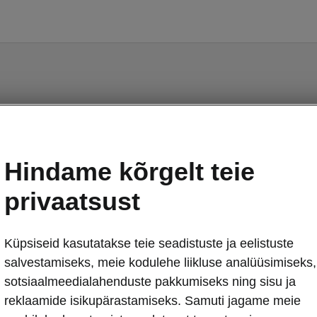
Karoq - Käsiraamatud
Hindame kõrgelt teie
privaatsust
Küpsiseid kasutatakse teie seadistuste ja eelistuste
salvestamiseks, meie kodulehe liikluse analüüsimiseks,
Turg
Kee
sotsiaalmeedialahenduste pakkumiseks ning sisu ja
reklaamide isikupärastamiseks. Samuti jagame meie