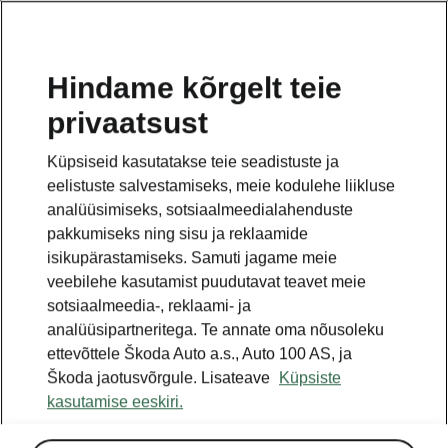
ET
Hindame kõrgelt teie
privaatsust
TAGASI MUDELITE JUURDE
Küpsiseid kasutatakse teie seadistuste ja
eelistuste salvestamiseks, meie kodulehe liikluse
Kodiaq - Käsiraamatud
analüüsimiseks, sotsiaalmeedialahenduste
pakkumiseks ning sisu ja reklaamide
isikupärastamiseks. Samuti jagame meie
Otsige parameetreid
veebilehe kasutamist puudutavat teavet meie
sotsiaalmeedia-, reklaami- ja
Tootmisperiood
analüüsipartneritega. Te annate oma nõusoleku
2023/6
ettevõttele Škoda Auto a.s., Auto 100 AS, ja
Škoda jaotusvõrgule. Lisateave
Küpsiste
kasutamise eeskiri.
Turg