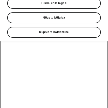
Lükka kõik tagasi
Nõustu kõigiga
Keel
Küpsiste haldamine
Näita
Škoda autoabi
+3726979182
Tagasiside