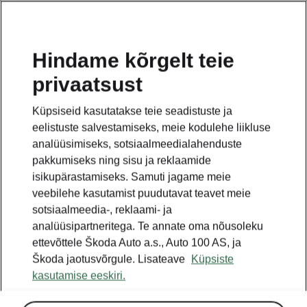
ET
Hindame kõrgelt teie
privaatsust
TAGASI MUDELITE JUURDE
Küpsiseid kasutatakse teie seadistuste ja
eelistuste salvestamiseks, meie kodulehe liikluse
Octavia II - Käsiraamatud
analüüsimiseks, sotsiaalmeedialahenduste
pakkumiseks ning sisu ja reklaamide
isikupärastamiseks. Samuti jagame meie
Otsige parameetreid
veebilehe kasutamist puudutavat teavet meie
sotsiaalmeedia-, reklaami- ja
Tootmisperiood
analüüsipartneritega. Te annate oma nõusoleku
2012/11
ettevõttele Škoda Auto a.s., Auto 100 AS, ja
Škoda jaotusvõrgule. Lisateave
Küpsiste
kasutamise eeskiri.
Keel