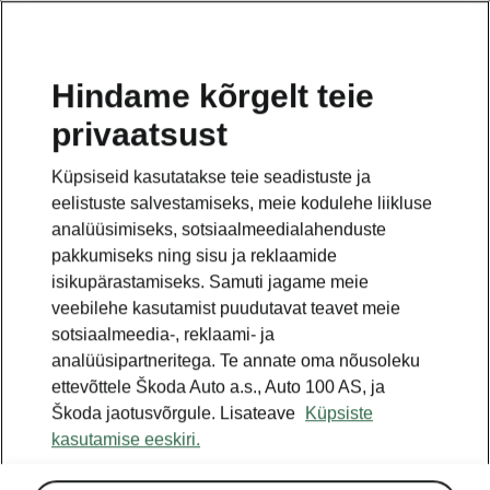
ET
Hindame kõrgelt teie
privaatsust
TAGASI MUDELITE JUURDE
Küpsiseid kasutatakse teie seadistuste ja
eelistuste salvestamiseks, meie kodulehe liikluse
Octavia - Käsiraamatud
analüüsimiseks, sotsiaalmeedialahenduste
pakkumiseks ning sisu ja reklaamide
isikupärastamiseks. Samuti jagame meie
Otsige parameetreid
veebilehe kasutamist puudutavat teavet meie
sotsiaalmeedia-, reklaami- ja
Tootmisperiood
analüüsipartneritega. Te annate oma nõusoleku
2026/8
ettevõttele Škoda Auto a.s., Auto 100 AS, ja
Škoda jaotusvõrgule. Lisateave
Küpsiste
kasutamise eeskiri.
Turg
Muud