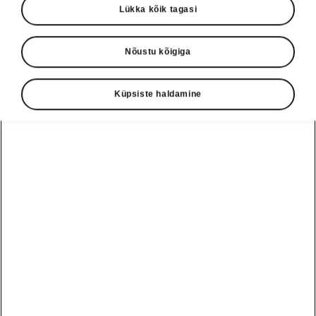
Lükka kõik tagasi
Nõustu kõigiga
Keel
Küpsiste haldamine
Näita
Škoda autoabi
+3726979182
Tagasiside