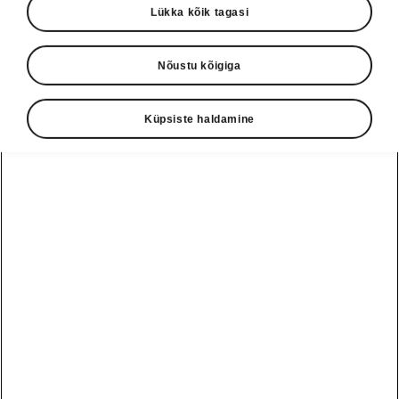
Lükka kõik tagasi
Keel
Nõustu kõigiga
Näita
Küpsiste haldamine
Škoda autoabi
+3726979182
Tagasiside