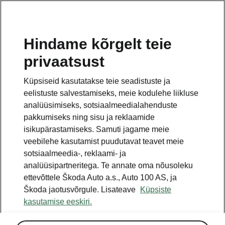
ET
Hindame kõrgelt teie
privaatsust
TAGASI MUDELITE JUURDE
Küpsiseid kasutatakse teie seadistuste ja
eelistuste salvestamiseks, meie kodulehe liikluse
Octavia Tour I -
analüüsimiseks, sotsiaalmeedialahenduste
Käsiraamatud
pakkumiseks ning sisu ja reklaamide
isikupärastamiseks. Samuti jagame meie
veebilehe kasutamist puudutavat teavet meie
sotsiaalmeedia-, reklaami- ja
Otsige parameetreid
analüüsipartneritega. Te annate oma nõusoleku
ettevõttele Škoda Auto a.s., Auto 100 AS, ja
Tootmisperiood
Škoda jaotusvõrgule. Lisateave
Küpsiste
2010/5
kasutamise eeskiri.