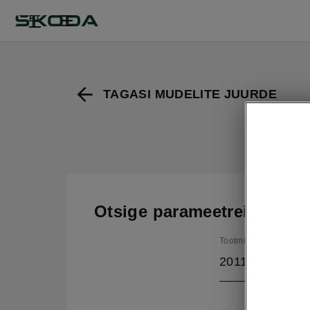
ET
TAGASI MUDELITE JUURDE
Oc
Otsige parameetreid
Tootmisperiood
2011/5