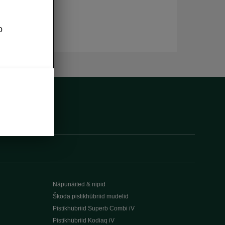
o
Näpunäited & nipid
Škoda pistikhübriid mudelid
Pistikhübriid Superb Combi iV
Pistikhübriid Kodiaq iV