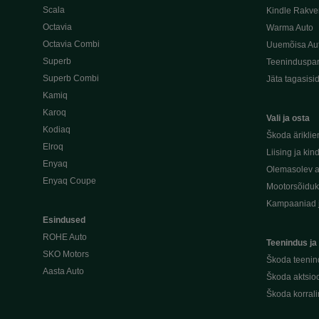
Scala
Kindle Rakve
Octavia
Warma Auto
Octavia Combi
Uuemõisa Au
Superb
Teeninduspar
Superb Combi
Jäta tagasisi
Kamiq
Karoq
Vali ja osta
Kodiaq
Škoda äriklie
Elroq
Liising ja kin
Enyaq
Olemasolev a
Enyaq Coupe
Mootorsõidu
Kampaaniad 
Esindused
ROHE Auto
Teenindus ja
SKO Motors
Škoda teenin
Aasta Auto
Škoda aktsioo
Škoda korral