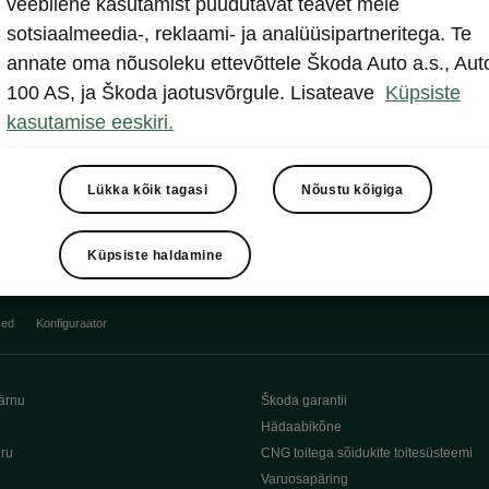
veebilehe kasutamist puudutavat teavet meie
Näita
sotsiaalmeedia-, reklaami- ja analüüsipartneritega. Te
annate oma nõusoleku ettevõttele Škoda Auto a.s., Aut
100 AS, ja Škoda jaotusvõrgule. Lisateave
Küpsiste
kasutamise eeskiri.
Lükka kõik tagasi
Nõustu kõigiga
Küpsiste haldamine
sed
Konfiguraator
ärnu
Škoda garantii
Hädaabikõne
iru
CNG toitega sõidukite toitesüsteemi
Varuosapäring