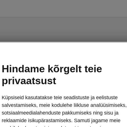
tavia Tour II - Käsiraama
Hindame kõrgelt teie
privaatsust
Küpsiseid kasutatakse teie seadistuste ja eelistuste
salvestamiseks, meie kodulehe liikluse analüüsimiseks,
Keel
sotsiaalmeedialahenduste pakkumiseks ning sisu ja
reklaamide isikupärastamiseks. Samuti jagame meie