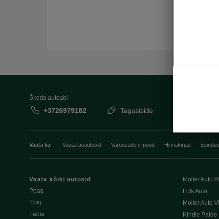
Škoda autoabi
+3726979182
Tagasiside
Vaata ka
Vaata laoautosid
Varuosade e-pood
Hinnakirjad
Esindu
Vaata kõiki autosid
Moller Auto P
Peaq
Folk Auto
Epiq
Moller Auto V
Fabia
Kindle Paide