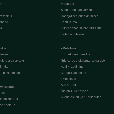
re
Varuosad
Škoda originaaltarvikud
tokeskus
Hooajalised eripakkumised
tnerid
Kasulik info
de
Liiklusõnnetuse kahjukäsitlus
Esita kahjuteade
ndile
eMobiilsus
dlustus
4.1 Tarkvarauuendus
uto sissemaksuks
Gridio: lae elektriautot targalt bö
kimaks
Avalik laadimine
ja pakkumised
Kodune laadimine
eMobiilsus
Aku & ohutus
 varuosad
Üle õhu uuendused
dus
Škoda elektri- ja hübriidautod
nide kontroll
ine hooldus