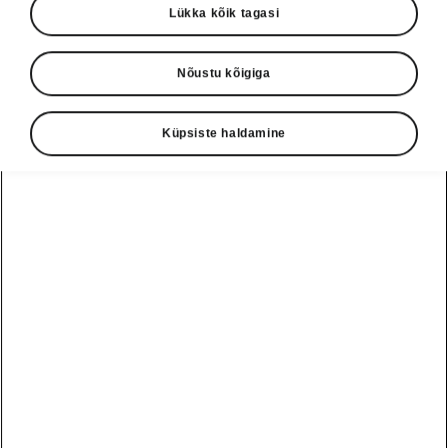
Lükka kõik tagasi
Nõustu kõigiga
Keel
Küpsiste haldamine
Näita
Škoda autoabi
+3726979182
Tagasiside