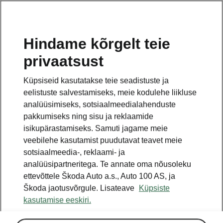
ET
Hindame kõrgelt teie
privaatsust
TAGASI MUDELITE JUURDE
Küpsiseid kasutatakse teie seadistuste ja
eelistuste salvestamiseks, meie kodulehe liikluse
Slavia - Käsiraamatud
analüüsimiseks, sotsiaalmeedialahenduste
pakkumiseks ning sisu ja reklaamide
isikupärastamiseks. Samuti jagame meie
Otsige parameetreid
veebilehe kasutamist puudutavat teavet meie
sotsiaalmeedia-, reklaami- ja
Tootmisperiood
analüüsipartneritega. Te annate oma nõusoleku
2026/9
ettevõttele Škoda Auto a.s., Auto 100 AS, ja
Škoda jaotusvõrgule. Lisateave
Küpsiste
kasutamise eeskiri.
Turg
Muud