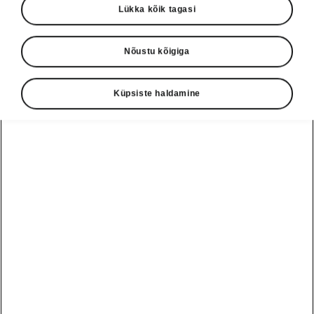
Lükka kõik tagasi
Nõustu kõigiga
Keel
Küpsiste haldamine
Näita
Škoda autoabi
+3726979182
Tagasiside