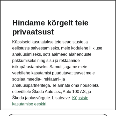
ET
Hindame kõrgelt teie
privaatsust
TAGASI MUDELITE JUURDE
Küpsiseid kasutatakse teie seadistuste ja
eelistuste salvestamiseks, meie kodulehe liikluse
Superb III - Käsiraamatud
analüüsimiseks, sotsiaalmeedialahenduste
pakkumiseks ning sisu ja reklaamide
isikupärastamiseks. Samuti jagame meie
Otsige parameetreid
veebilehe kasutamist puudutavat teavet meie
sotsiaalmeedia-, reklaami- ja
Tootmisperiood
analüüsipartneritega. Te annate oma nõusoleku
2023/6
ettevõttele Škoda Auto a.s., Auto 100 AS, ja
Škoda jaotusvõrgule. Lisateave
Küpsiste
kasutamise eeskiri.
Turg