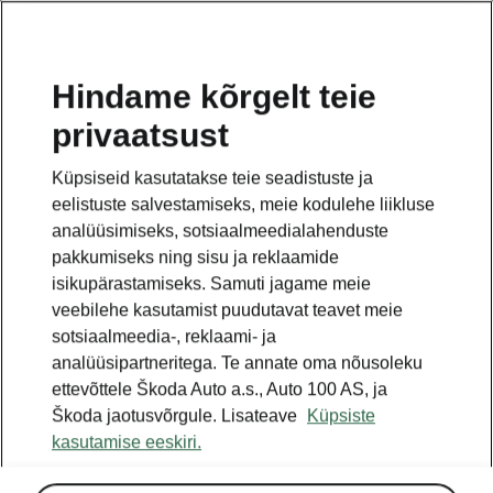
ET
Hindame kõrgelt teie
privaatsust
TAGASI MUDELITE JUURDE
Küpsiseid kasutatakse teie seadistuste ja
eelistuste salvestamiseks, meie kodulehe liikluse
Superb iV - Käsiraamatud
analüüsimiseks, sotsiaalmeedialahenduste
pakkumiseks ning sisu ja reklaamide
isikupärastamiseks. Samuti jagame meie
Otsige parameetreid
veebilehe kasutamist puudutavat teavet meie
sotsiaalmeedia-, reklaami- ja
Tootmisperiood
analüüsipartneritega. Te annate oma nõusoleku
2023/6
ettevõttele Škoda Auto a.s., Auto 100 AS, ja
Škoda jaotusvõrgule. Lisateave
Küpsiste
kasutamise eeskiri.
Turg
Muud