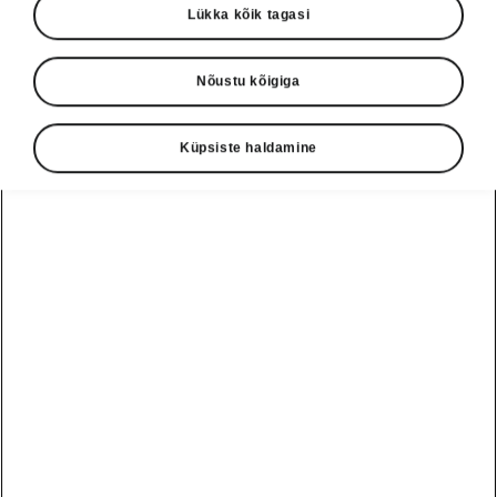
Lükka kõik tagasi
Nõustu kõigiga
Keel
Küpsiste haldamine
Näita
Škoda autoabi
+3726979182
Tagasiside