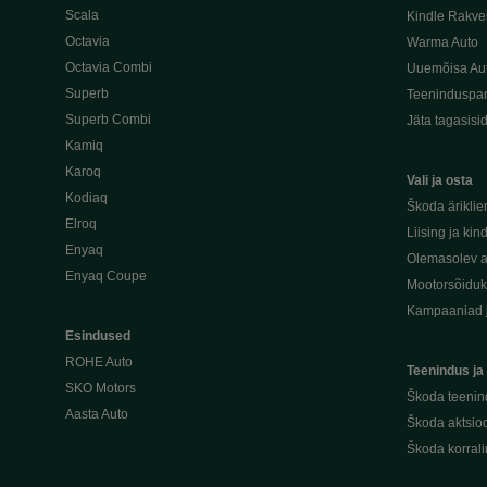
Scala
Kindle Rakve
Octavia
Warma Auto
Octavia Combi
Uuemõisa Au
Superb
Teeninduspar
Superb Combi
Jäta tagasisi
Kamiq
Karoq
Vali ja osta
Kodiaq
Škoda äriklie
Elroq
Liising ja kin
Enyaq
Olemasolev a
Enyaq Coupe
Mootorsõidu
Kampaaniad 
Esindused
ROHE Auto
Teenindus ja
SKO Motors
Škoda teenin
Aasta Auto
Škoda aktsioo
Škoda korral