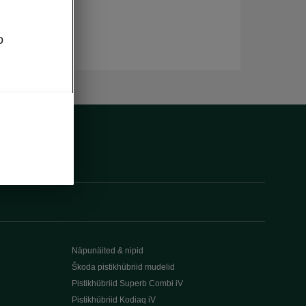
o
Näpunäited & nipid
Škoda pistikhübriid mudelid
Pistikhübriid Superb Combi iV
Pistikhübriid Kodiaq iV