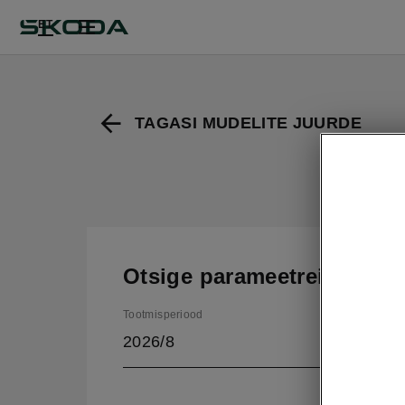
ET
TAGASI MUDELITE JUURDE
U
Otsige parameetreid
Tootmisperiood
2026/8