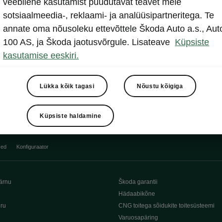
veebilehe kasutamist puudutavat teavet meie
Näita
sotsiaalmeedia-, reklaami- ja analüüsipartneritega. Te
annate oma nõusoleku ettevõttele Škoda Auto a.s., Aut
100 AS, ja Škoda jaotusvõrgule. Lisateave
Küpsiste
kasutamise eeskiri.
Lükka kõik tagasi
Nõustu kõigiga
Küpsiste haldamine
sed
Konfiguraator
ärnu
Škoda garantii
Hädaabikõne
iru
CNG toitega sõidukite toitesüsteemi
Varuosapäring