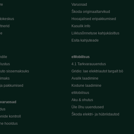
re
Varuosad
Škoda originaaltarvikud
tokeskus
Hooajalised eripakkumised
tnerid
Kasulik info
de
Liiklusõnnetuse kahjukäsitlus
Esita kahjuteade
ndile
eMobiilsus
dlustus
4.1 Tarkvarauuendus
uto sissemaksuks
Gridio: lae elektriautot targalt bö
kimaks
Avalik laadimine
ja pakkumised
Kodune laadimine
eMobiilsus
Aku & ohutus
 varuosad
Üle õhu uuendused
dus
Škoda elektri- ja hübriidautod
nide kontroll
ine hooldus