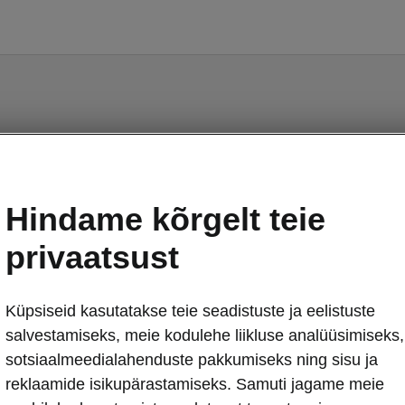
us Superb iV - Käsiraamat
Hindame kõrgelt teie
privaatsust
Küpsiseid kasutatakse teie seadistuste ja eelistuste
Turg
salvestamiseks, meie kodulehe liikluse analüüsimiseks,
Muud
Kee
sotsiaalmeedialahenduste pakkumiseks ning sisu ja
reklaamide isikupärastamiseks. Samuti jagame meie