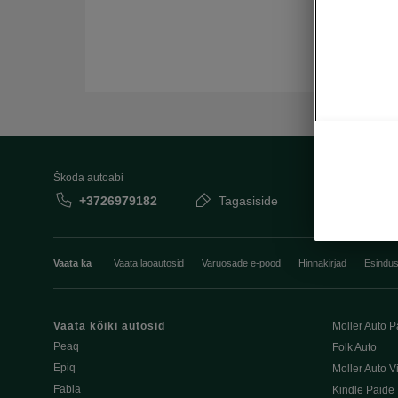
Škoda autoabi
+3726979182
Tagasiside
Vaata ka
Vaata laoautosid
Varuosade e-pood
Hinnakirjad
Esindu
Vaata kõiki autosid
Moller Auto P
Peaq
Folk Auto
Epiq
Moller Auto V
Fabia
Kindle Paide