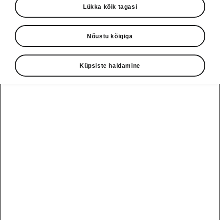
Lükka kõik tagasi
Nõustu kõigiga
Küpsiste haldamine
Škoda Elroqi paindlik pakiruum
Laadimiskaabli hoidik
Laadimiskaablile sobiva hoiukoha leidmine
autos ei olegi nii lihtne. Spetsiaalne võrgust
hoidik peitub pagasikatte all, et Sul oleks
vähemate asjade pärast muretseda ning