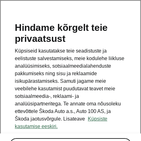
ET
Hindame kõrgelt teie
privaatsust
See on avalehe täiendav leht. Tagasi pöördumiseks
klikkige nupul.
Küpsiseid kasutatakse teie seadistuste ja
eelistuste salvestamiseks, meie kodulehe liikluse
Tagasi avalehele
analüüsimiseks, sotsiaalmeedialahenduste
pakkumiseks ning sisu ja reklaamide
isikupärastamiseks. Samuti jagame meie
veebilehe kasutamist puudutavat teavet meie
sotsiaalmeedia-, reklaami- ja
analüüsipartneritega. Te annate oma nõusoleku
ettevõttele Škoda Auto a.s., Auto 100 AS, ja
Škoda jaotusvõrgule. Lisateave
Küpsiste
kasutamise eeskiri.