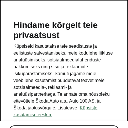
ET
Hindame kõrgelt teie
privaatsust
Küpsiseid kasutatakse teie seadistuste ja
eelistuste salvestamiseks, meie kodulehe liikluse
analüüsimiseks, sotsiaalmeedialahenduste
pakkumiseks ning sisu ja reklaamide
isikupärastamiseks. Samuti jagame meie
veebilehe kasutamist puudutavat teavet meie
sotsiaalmeedia-, reklaami- ja
analüüsipartneritega. Te annate oma nõusoleku
ettevõttele Škoda Auto a.s., Auto 100 AS, ja
Škoda jaotusvõrgule. Lisateave
Küpsiste
kasutamise eeskiri.