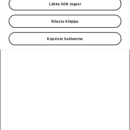
Lükka kõik tagasi
Nõustu kõigiga
Škoda Elroq
Sinu uus lemmik elektriauto,
Küpsiste haldamine
mis viib sind kuni 578 km
kaugusele.
Konfiguraator