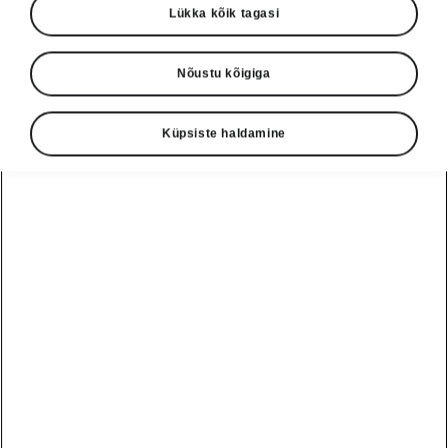
Lükka kõik tagasi
Nõustu kõigiga
Küpsiste haldamine
Škoda Enyaq Coupé mugavuslahendused
Soojendusega rooliratas
Enyaq Coupé on varustatud
roolisoojendusega,
mis tundub talvel nagu
taevakingitus
, eriti siis, kui käed on akendelt
jääkraapimisest külmad. Tõsi, soojendusega