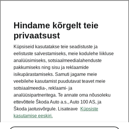
ET
Hindame kõrgelt teie
privaatsust
See on avalehe täiendav leht. Tagasi pöördumiseks
klikkige nupul.
Küpsiseid kasutatakse teie seadistuste ja
eelistuste salvestamiseks, meie kodulehe liikluse
Tagasi avalehele
analüüsimiseks, sotsiaalmeedialahenduste
pakkumiseks ning sisu ja reklaamide
isikupärastamiseks. Samuti jagame meie
veebilehe kasutamist puudutavat teavet meie
sotsiaalmeedia-, reklaami- ja
analüüsipartneritega. Te annate oma nõusoleku
ettevõttele Škoda Auto a.s., Auto 100 AS, ja
Škoda jaotusvõrgule. Lisateave
Küpsiste
kasutamise eeskiri.