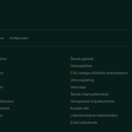
sed
Konfiguraator
ärnu
Škoda garantii
Hädaabikõne
iru
CNG toitega sõidukite toitesüsteemi
Varuosapäring
re
Varuosad
Škoda originaaltarvikud
tokeskus
Hooajalised eripakkumised
tnerid
Kasulik info
de
Liiklusõnnetuse kahjukäsitlus
Esita kahjuteade