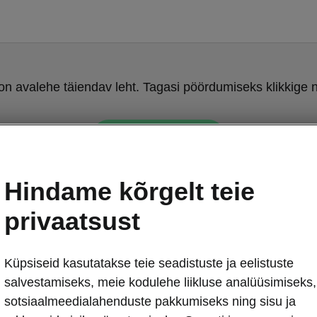
on avalehe täiendav leht. Tagasi pöördumiseks klikkige n
Tagasi avalehele
Hindame kõrgelt teie
privaatsust
Küpsiseid kasutatakse teie seadistuste ja eelistuste
Škoda Enyaq C
salvestamiseks, meie kodulehe liikluse analüüsimiseks,
QR-kood
sotsiaalmeedialahenduste pakkumiseks ning sisu ja