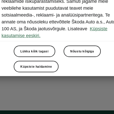
reklaamide isikupärastamiseks. Samuti jagame meie
Soovid Enyaq
veebilehe kasutamist puudutavat teavet meie
ära kasutada?
sotsiaalmeedia-, reklaami- ja analüüsipartneritega. Te
koodi ning het
annate oma nõusoleku ettevõttele Škoda Auto a.s., Aut
videojuhiseid,
100 AS, ja Škoda jaotusvõrgule. Lisateave
Küpsiste
kasutada.
kasutamise eeskiri.
Lükka kõik tagasi
Nõustu kõigiga
Küpsiste haldamine