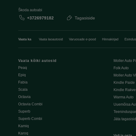
Škoda autoabi
+3726979182
Tagasiside
Vaata ka
Vaata laoautosid
Varuosade e-pood
Hinnakirjad
Esindu
Vaata kõiki autosid
Moller Auto P
Peaq
Folk Auto
Epiq
Moller Auto V
Fabia
Kindle Paide
Scala
Kindle Rakve
Octavia
Warma Auto
Octavia Combi
Uuemõisa Au
Superb
Teeninduspar
Superb Combi
Jäta tagasisi
Kamiq
Karoq
Vali ja osta