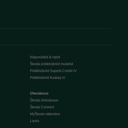
Näpunäited & nipid
Škoda pistikhübriid mudelid
Pistikhübriid Superb Combi iV
Pistikhübriid Kodiaq iV
Ühenduvus
Škoda ühenduvus
Škoda Connect
MyŠkoda rakendus
Laura