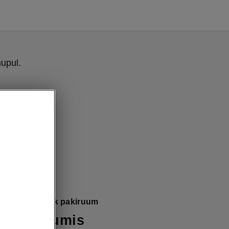
upul.
oupé paindlik pakiruum
 pakiruumis