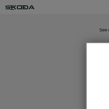
ET
See 