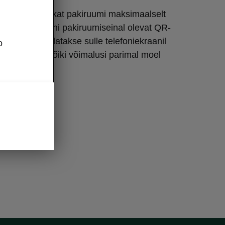
 Coupé mahukat pakiruumi maksimaalselt
 Selleks skanni pakiruumiseinal olevat QR-
ke pärast näidatakse sulle telefoniekraanil
o
 kuidas auto kõiki võimalusi parimal moel