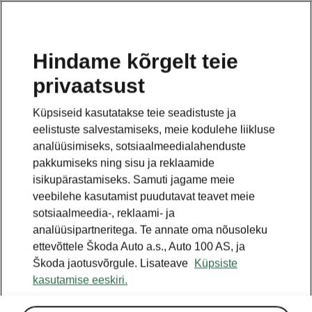
ET
Hindame kõrgelt teie
privaatsust
See on avalehe täiendav leht. Tagasi pöördumiseks
klikkige nupul.
Küpsiseid kasutatakse teie seadistuste ja
eelistuste salvestamiseks, meie kodulehe liikluse
Tagasi avalehele
analüüsimiseks, sotsiaalmeedialahenduste
pakkumiseks ning sisu ja reklaamide
isikupärastamiseks. Samuti jagame meie
veebilehe kasutamist puudutavat teavet meie
sotsiaalmeedia-, reklaami- ja
analüüsipartneritega. Te annate oma nõusoleku
ettevõttele Škoda Auto a.s., Auto 100 AS, ja
Škoda jaotusvõrgule. Lisateave
Küpsiste
kasutamise eeskiri.