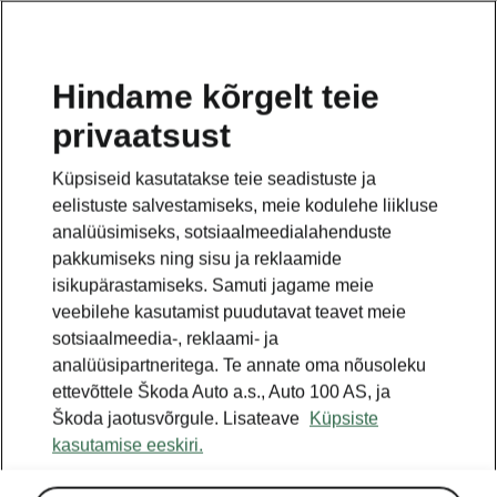
ET
Hindame kõrgelt teie
privaatsust
See on avalehe täiendav leht. Tagasi pöördumiseks
klikkige nupul.
Küpsiseid kasutatakse teie seadistuste ja
eelistuste salvestamiseks, meie kodulehe liikluse
Tagasi avalehele
analüüsimiseks, sotsiaalmeedialahenduste
pakkumiseks ning sisu ja reklaamide
isikupärastamiseks. Samuti jagame meie
veebilehe kasutamist puudutavat teavet meie
sotsiaalmeedia-, reklaami- ja
analüüsipartneritega. Te annate oma nõusoleku
ettevõttele Škoda Auto a.s., Auto 100 AS, ja
Škoda jaotusvõrgule. Lisateave
Küpsiste
kasutamise eeskiri.