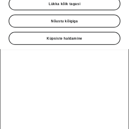
Lükka kõik tagasi
Nõustu kõigiga
Küpsiste haldamine
Škoda Epiq tehnoloogia
Energia liigub mõlemas
suunas
Tänu kahesuunalisele laadimisele (V2L ja
V2H) suudab Škoda Epiq teha enamat kui vaid