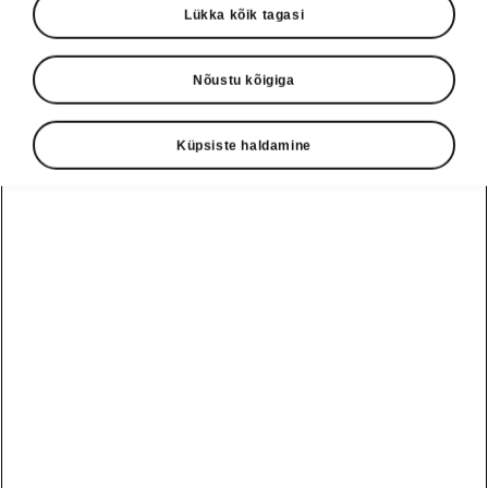
Lükka kõik tagasi
Nõustu kõigiga
Küpsiste haldamine
Škoda Epiq ühenduvus
Tipptasemel info- ja
meelelahutussüsteem
Muuda iga sõit just enda nägu tänu
muljetavaldavale 13,1-tollisele värvilisele