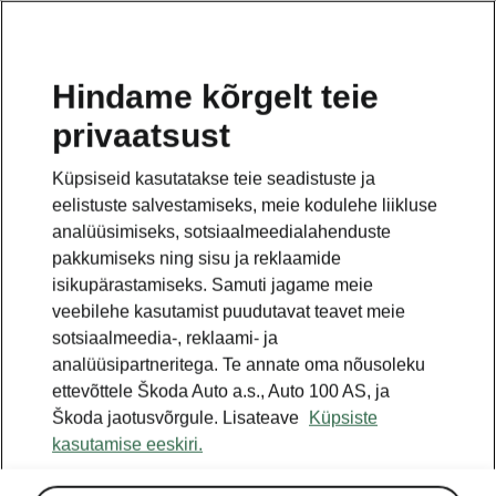
ET
Hindame kõrgelt teie
privaatsust
See on avalehe täiendav leht. Tagasi pöördumiseks
klikkige nupul.
Küpsiseid kasutatakse teie seadistuste ja
eelistuste salvestamiseks, meie kodulehe liikluse
Tagasi avalehele
analüüsimiseks, sotsiaalmeedialahenduste
pakkumiseks ning sisu ja reklaamide
isikupärastamiseks. Samuti jagame meie
veebilehe kasutamist puudutavat teavet meie
sotsiaalmeedia-, reklaami- ja
analüüsipartneritega. Te annate oma nõusoleku
ettevõttele Škoda Auto a.s., Auto 100 AS, ja
Škoda jaotusvõrgule. Lisateave
Küpsiste
kasutamise eeskiri.