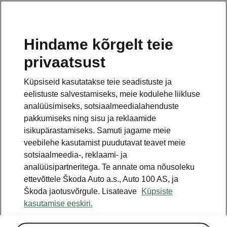
ET
Hindame kõrgelt teie
privaatsust
See on avalehe täiendav leht. Tagasi pöördumiseks
klikkige nupul.
Küpsiseid kasutatakse teie seadistuste ja
eelistuste salvestamiseks, meie kodulehe liikluse
TAGASI AVALEHELE
analüüsimiseks, sotsiaalmeedialahenduste
pakkumiseks ning sisu ja reklaamide
isikupärastamiseks. Samuti jagame meie
veebilehe kasutamist puudutavat teavet meie
sotsiaalmeedia-, reklaami- ja
analüüsipartneritega. Te annate oma nõusoleku
ettevõttele Škoda Auto a.s., Auto 100 AS, ja
Škoda jaotusvõrgule. Lisateave
Küpsiste
kasutamise eeskiri.
Kõik üksikasjad, mida Sa otsid.
Fabia tehnilised andmed