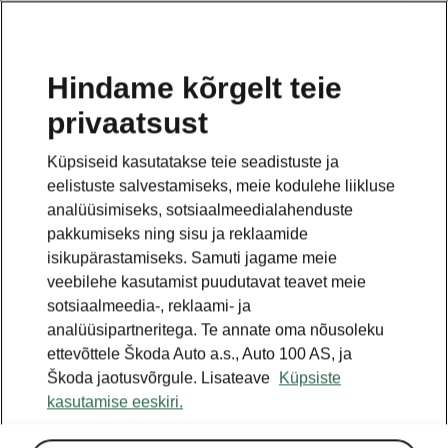
ET
Hindame kõrgelt teie
privaatsust
Küpsiseid kasutatakse teie seadistuste ja
eelistuste salvestamiseks, meie kodulehe liikluse
analüüsimiseks, sotsiaalmeedialahenduste
pakkumiseks ning sisu ja reklaamide
isikupärastamiseks. Samuti jagame meie
veebilehe kasutamist puudutavat teavet meie
sotsiaalmeedia-, reklaami- ja
analüüsipartneritega. Te annate oma nõusoleku
ettevõttele Škoda Auto a.s., Auto 100 AS, ja
Škoda jaotusvõrgule. Lisateave
Küpsiste
kasutamise eeskiri.
Škoda Kodiaq