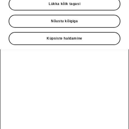
Lükka kõik tagasi
Nõustu kõigiga
Küpsiste haldamine
Škoda Peaqi ohutusabisüsteemid
Front Assist koos
kokkupõrke vältimise abiga
Front Assist on kokkupõrkehoiatussüsteem.
Vältimatu kokkupõrke korral rakendab see