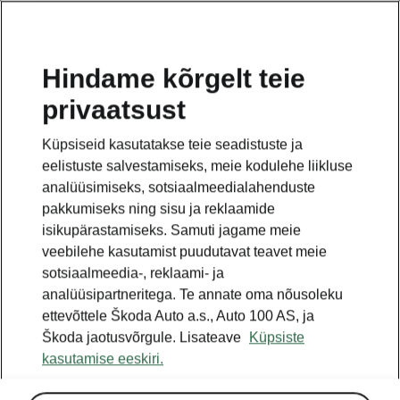
ET
Hindame kõrgelt teie
privaatsust
See on avalehe täiendav leht. Tagasi pöördumiseks
klikkige nupul.
Küpsiseid kasutatakse teie seadistuste ja
eelistuste salvestamiseks, meie kodulehe liikluse
Tagasi avalehele
analüüsimiseks, sotsiaalmeedialahenduste
pakkumiseks ning sisu ja reklaamide
isikupärastamiseks. Samuti jagame meie
veebilehe kasutamist puudutavat teavet meie
sotsiaalmeedia-, reklaami- ja
analüüsipartneritega. Te annate oma nõusoleku
ettevõttele Škoda Auto a.s., Auto 100 AS, ja
Škoda jaotusvõrgule. Lisateave
Küpsiste
kasutamise eeskiri.