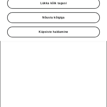
Lükka kõik tagasi
Nõustu kõigiga
Küpsiste haldamine
Škoda Peaqi paindlik pakiruum
Elektriliselt juhitav pakiruumi
kate
Peaqi elektriline pakiruumi kate muudab avara
pakiruumi veelgi mugavamaks. See aitab