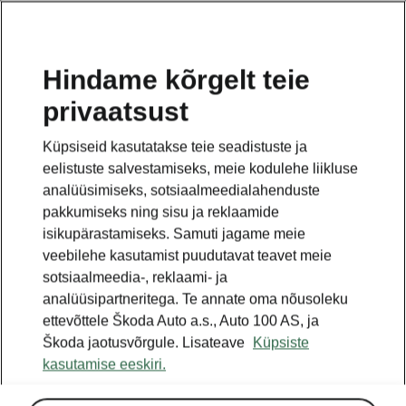
ET
Hindame kõrgelt teie
privaatsust
See on avalehe täiendav leht. Tagasi pöördumiseks
klikkige nupul.
Küpsiseid kasutatakse teie seadistuste ja
eelistuste salvestamiseks, meie kodulehe liikluse
Tagasi avalehele
analüüsimiseks, sotsiaalmeedialahenduste
pakkumiseks ning sisu ja reklaamide
isikupärastamiseks. Samuti jagame meie
veebilehe kasutamist puudutavat teavet meie
sotsiaalmeedia-, reklaami- ja
analüüsipartneritega. Te annate oma nõusoleku
ettevõttele Škoda Auto a.s., Auto 100 AS, ja
Škoda jaotusvõrgule. Lisateave
Küpsiste
kasutamise eeskiri.