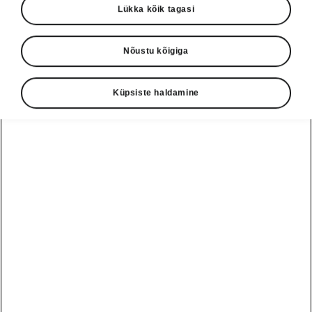
Lükka kõik tagasi
Nõustu kõigiga
Küpsiste haldamine
Škoda Peaqi tehnoloogia
Kahesuunaline laadimine
Kahesuunalise laadimisega (V2L ja V2H)
suudab Škoda Peaq teha enamat kui ainult
energiat tarbida - see suudab seda ka jagada.
Kõrgepingeaku saab varustada elektriga