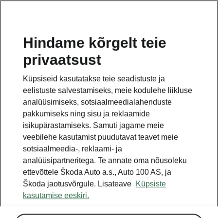
ET
Hindame kõrgelt teie
privaatsust
See on avalehe täiendav leht. Tagasi pöördumiseks
klikkige nupul.
Küpsiseid kasutatakse teie seadistuste ja
eelistuste salvestamiseks, meie kodulehe liikluse
Tagasi avalehele
analüüsimiseks, sotsiaalmeedialahenduste
pakkumiseks ning sisu ja reklaamide
isikupärastamiseks. Samuti jagame meie
veebilehe kasutamist puudutavat teavet meie
sotsiaalmeedia-, reklaami- ja
analüüsipartneritega. Te annate oma nõusoleku
ettevõttele Škoda Auto a.s., Auto 100 AS, ja
Škoda jaotusvõrgule. Lisateave
Küpsiste
kasutamise eeskiri.