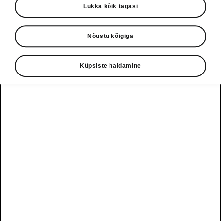
Lükka kõik tagasi
• elektrilise lukustusega haagisekonks
Nõustu kõigiga
Küpsiste haldamine
• haakeseadmevalmidus