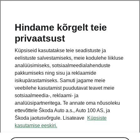
ET
Hindame kõrgelt teie
privaatsust
See on avalehe täiendav leht. Tagasi pöördumiseks
klikkige nupul.
Küpsiseid kasutatakse teie seadistuste ja
eelistuste salvestamiseks, meie kodulehe liikluse
Tagasi avalehele
analüüsimiseks, sotsiaalmeedialahenduste
pakkumiseks ning sisu ja reklaamide
isikupärastamiseks. Samuti jagame meie
veebilehe kasutamist puudutavat teavet meie
sotsiaalmeedia-, reklaami- ja
analüüsipartneritega. Te annate oma nõusoleku
ettevõttele Škoda Auto a.s., Auto 100 AS, ja
Škoda jaotusvõrgule. Lisateave
Küpsiste
kasutamise eeskiri.
Üksikelemendid