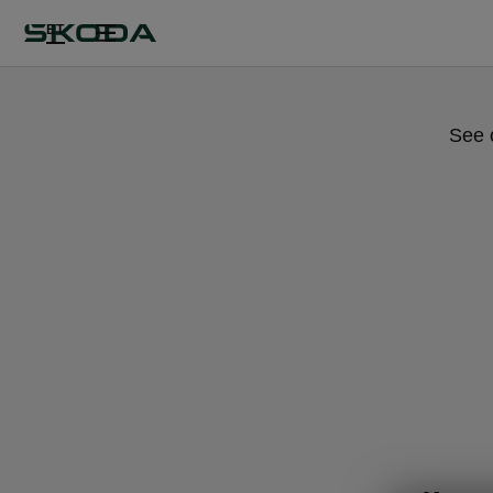
ET
See 