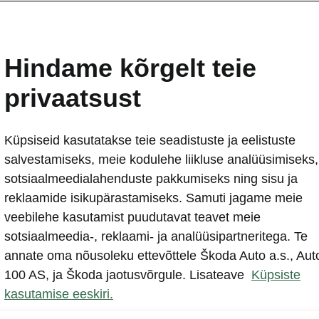
ikelemendid
Hindame kõrgelt teie
ilise lukustusega haagisekonks
privaatsust
Küpsiseid kasutatakse teie seadistuste ja eelistuste
salvestamiseks, meie kodulehe liikluse analüüsimiseks,
sotsiaalmeedialahenduste pakkumiseks ning sisu ja
reklaamide isikupärastamiseks. Samuti jagame meie
veebilehe kasutamist puudutavat teavet meie
sotsiaalmeedia-, reklaami- ja analüüsipartneritega. Te
annate oma nõusoleku ettevõttele Škoda Auto a.s., Aut
100 AS, ja Škoda jaotusvõrgule. Lisateave
Küpsiste
kasutamise eeskiri.