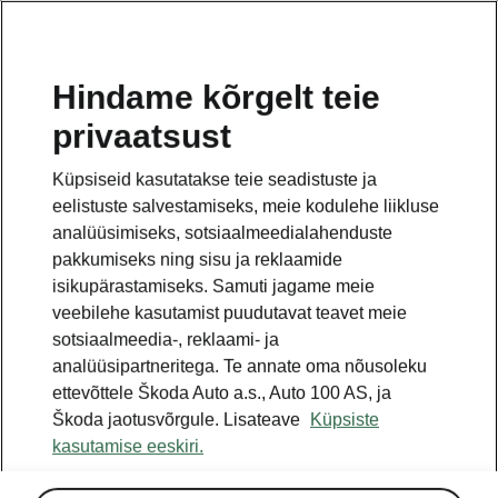
ET
Hindame kõrgelt teie
privaatsust
Küpsiseid kasutatakse teie seadistuste ja
eelistuste salvestamiseks, meie kodulehe liikluse
analüüsimiseks, sotsiaalmeedialahenduste
pakkumiseks ning sisu ja reklaamide
isikupärastamiseks. Samuti jagame meie
veebilehe kasutamist puudutavat teavet meie
sotsiaalmeedia-, reklaami- ja
analüüsipartneritega. Te annate oma nõusoleku
ettevõttele Škoda Auto a.s., Auto 100 AS, ja
Škoda jaotusvõrgule. Lisateave
Küpsiste
kasutamise eeskiri.