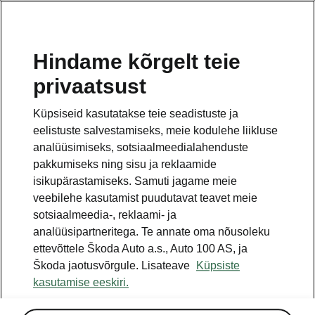
ET
Hindame kõrgelt teie
privaatsust
Küpsiseid kasutatakse teie seadistuste ja
eelistuste salvestamiseks, meie kodulehe liikluse
analüüsimiseks, sotsiaalmeedialahenduste
pakkumiseks ning sisu ja reklaamide
isikupärastamiseks. Samuti jagame meie
veebilehe kasutamist puudutavat teavet meie
sotsiaalmeedia-, reklaami- ja
analüüsipartneritega. Te annate oma nõusoleku
ettevõttele Škoda Auto a.s., Auto 100 AS, ja
Škoda Elroq: Jõuallikad:
Škoda jaotusvõrgule. Lisateave
Küpsiste
pikk sõiduulatus, lühem
kasutamise eeskiri.
laadimisaeg