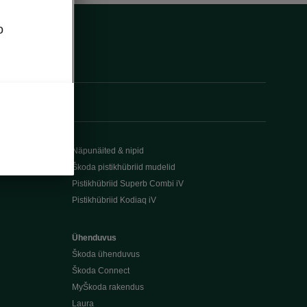
o
Näpunäited & nipid
Škoda pistikhübriid mudelid
Pistikhübriid Superb Combi iV
Pistikhübriid Kodiaq iV
Ühenduvus
Škoda ühenduvus
Škoda Connect
MyŠkoda rakendus
Laura