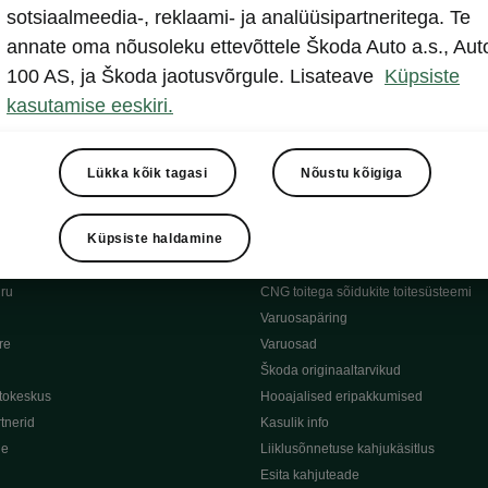
sotsiaalmeedia-, reklaami- ja analüüsipartneritega. Te
annate oma nõusoleku ettevõttele Škoda Auto a.s., Aut
100 AS, ja Škoda jaotusvõrgule. Lisateave
Küpsiste
kasutamise eeskiri.
sed
Konfiguraator
Lükka kõik tagasi
Nõustu kõigiga
Küpsiste haldamine
ärnu
Škoda garantii
Hädaabikõne
iru
CNG toitega sõidukite toitesüsteemi
Varuosapäring
re
Varuosad
Škoda originaaltarvikud
tokeskus
Hooajalised eripakkumised
tnerid
Kasulik info
de
Liiklusõnnetuse kahjukäsitlus
Esita kahjuteade