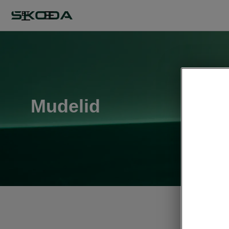
ET
Mudelid