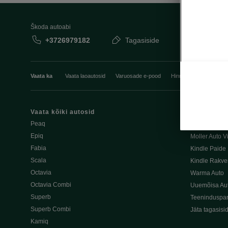
Škoda autoabi
+3726979182
Tagasiside
Vaata ka
Vaata laoautosid
Varuosade e-pood
Hinnakirjad
Esindu
Vaata kõiki autosid
Moller Auto P
Peaq
Folk Auto
Epiq
Moller Auto V
Fabia
Kindle Paide
Scala
Kindle Rakve
Octavia
Warma Auto
Octavia Combi
Uuemõisa Au
Superb
Teeninduspar
Superb Combi
Jäta tagasisi
Kamiq