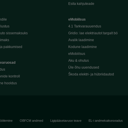
Esita kahjuteade
ndile
eMobiilsus
dlustus
4.1 Tarkvarauuendus
uto sissemaksuks
Gridio: lae elektriautot targalt bö
kimaks
Avalik laadimine
ja pakkumised
Kodune laadimine
eMobiilsus
Aku & ohutus
 varuosad
Üle õhu uuendused
dus
Škoda elektri- ja hübriidautod
nide kontroll
ine hooldus
öötlemine
OBFCM andmed
Ligipääsetavuse teave
EL-i andmekaitseseadus