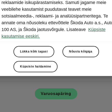
reklaamide isikupärastamiseks. Samuti jagame meie
veebilehe kasutamist puudutavat teavet meie
sotsiaalmeedia-, reklaami- ja analüüsipartneritega. Te
annate oma nõusoleku ettevõttele Škoda Auto a.s., Aut
100 AS, ja Škoda jaotusvõrgule. Lisateave
Küpsiste
kasutamise eeskiri.
Lükka kõik tagasi
Nõustu kõigiga
huvitab konkreetne Škoda varuosa, siis palun vajuta all
 ning vaata selle saadavust meie partnerite juures.
Küpsiste haldamine
Varuosapäring