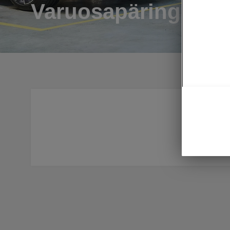
Varuosapäring
Kui Sind 
lahtrisse