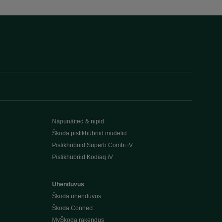
Näpunäited & nipid
Škoda pistikhübriid mudelid
Pistikhübriid Superb Combi iV
Pistikhübriid Kodiaq iV
Ühenduvus
Škoda ühenduvus
Škoda Connect
MyŠkoda rakendus