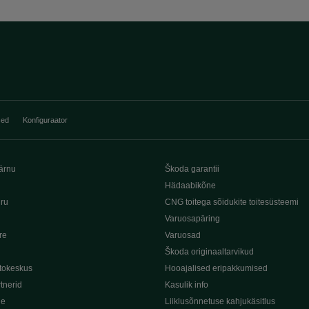
sed
Konfiguraator
ärnu
Škoda garantii
Hädaabikõne
iru
CNG toitega sõidukite toitesüsteemi
Varuosapäring
re
Varuosad
Škoda originaaltarvikud
tokeskus
Hooajalised eripakkumised
tnerid
Kasulik info
de
Liiklusõnnetuse kahjukäsitlus