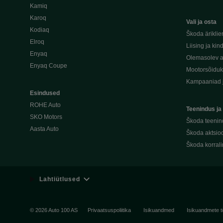
Kamiq
Karoq
Vali ja osta
Kodiaq
Škoda äriklie
Elroq
Liising ja kin
Enyaq
Olemasolev a
Enyaq Coupe
Mootorsõidu
Kampaaniad 
Esindused
ROHE Auto
Teenindus ja
SKO Motors
Škoda teenin
Aasta Auto
Škoda aktsioo
Škoda korral
Lahtiütlused
© 2026 Auto 100 AS
Privaatsuspoliitika
Isikuandmed
Isikuandmete t