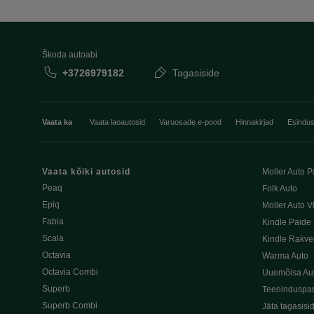
Škoda autoabi
+3726979182
Tagasiside
Vaata ka
Vaata laoautosid
Varuosade e-pood
Hinnakirjad
Esindu
Vaata kõiki autosid
Moller Auto P
Peaq
Folk Auto
Epiq
Moller Auto V
Fabia
Kindle Paide
Scala
Kindle Rakve
Octavia
Warma Auto
Octavia Combi
Uuemõisa Au
Superb
Teeninduspar
Superb Combi
Jäta tagasisi