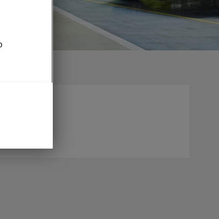
o
olevasse