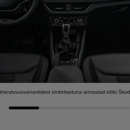
 ühenduvusvariantidest ümbritsetuna armastad kõiki Škod