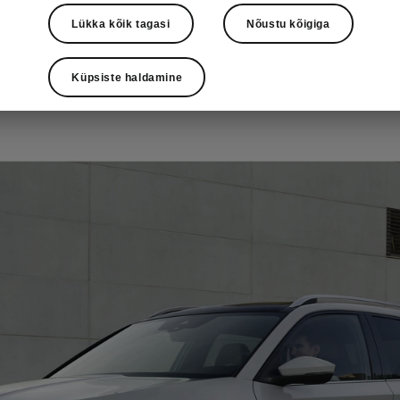
Lükka kõik tagasi
Nõustu kõigiga
Dünaamiline disain
linnaseiklusteks
Küpsiste haldamine