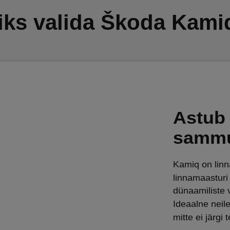
iks valida Škoda Kami
Astub 
samm
Kamiq on lin
linnamaasturi
dünaamiliste 
Ideaalne neil
mitte ei järgi 