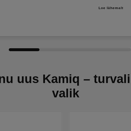
Loe lähemalt
nu uus Kamiq – turval
valik