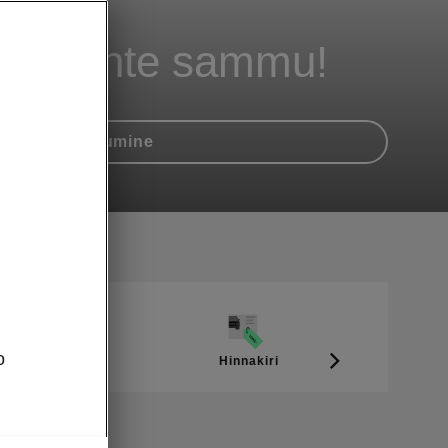
inuga ühte sammu!
amiq eripakkumine
o
Hinnakiri