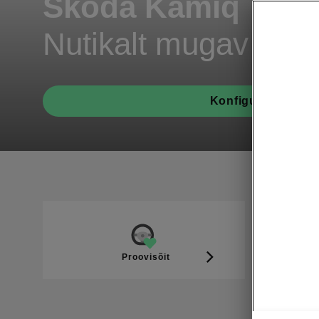
Škoda Kamiq
Nutikalt mugav linn
Konfiguraator
Proovisõit