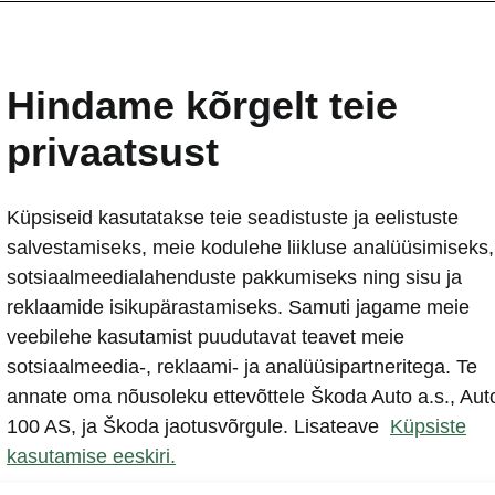
amaastur, mis astub s
Hindame kõrgelt teie
privaatsust
K
Küpsiseid kasutatakse teie seadistuste ja eelistuste
salvestamiseks, meie kodulehe liikluse analüüsimiseks,
sotsiaalmeedialahenduste pakkumiseks ning sisu ja
reklaamide isikupärastamiseks. Samuti jagame meie
veebilehe kasutamist puudutavat teavet meie
sotsiaalmeedia-, reklaami- ja analüüsipartneritega. Te
annate oma nõusoleku ettevõttele Škoda Auto a.s., Aut
Konfiguraator
Laoautod
100 AS, ja Škoda jaotusvõrgule. Lisateave
Küpsiste
kasutamise eeskiri.