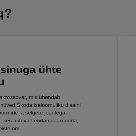
q?
sinuga ühte
u
nakrossover, mis ühendab
 hüved Škoda iseloomuliku disaini
vormide ja selgete joontega.
e, kes astuvad enda rada mööda,
teiste omi.