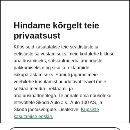
ET
Hindame kõrgelt teie
privaatsust
See on avalehe täiendav leht. Tagasi pöördumiseks
klikkige nupul.
Küpsiseid kasutatakse teie seadistuste ja
eelistuste salvestamiseks, meie kodulehe liikluse
Tagasi avalehele
analüüsimiseks, sotsiaalmeedialahenduste
pakkumiseks ning sisu ja reklaamide
isikupärastamiseks. Samuti jagame meie
veebilehe kasutamist puudutavat teavet meie
sotsiaalmeedia-, reklaami- ja
analüüsipartneritega. Te annate oma nõusoleku
ettevõttele Škoda Auto a.s., Auto 100 AS, ja
Škoda jaotusvõrgule. Lisateave
Küpsiste
kasutamise eeskiri.