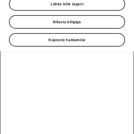
Lükka kõik tagasi
Nõustu kõigiga
Küpsiste haldamine
Škoda Kamiq – nutikad detailid
Piletihoidik A-piilaril
Kõige väiksemad asjad lähevad kõige
lihtsamalt kaotsi. Parkimispiletid näiteks.
Õnneks on Škodal olemas lihtne lahendus:
esiklaasi servas paiknev Simply Clever-