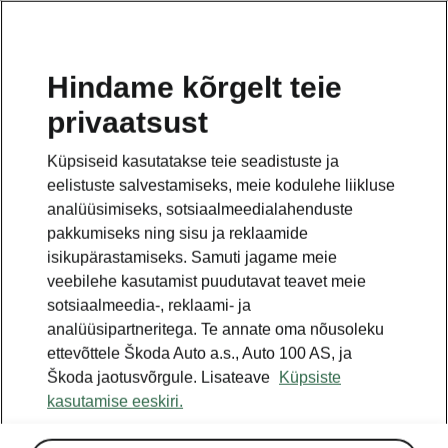
ET
Hindame kõrgelt teie
privaatsust
Küpsiseid kasutatakse teie seadistuste ja
eelistuste salvestamiseks, meie kodulehe liikluse
analüüsimiseks, sotsiaalmeedialahenduste
pakkumiseks ning sisu ja reklaamide
isikupärastamiseks. Samuti jagame meie
veebilehe kasutamist puudutavat teavet meie
sotsiaalmeedia-, reklaami- ja
analüüsipartneritega. Te annate oma nõusoleku
ettevõttele Škoda Auto a.s., Auto 100 AS, ja
Škoda jaotusvõrgule. Lisateave
Küpsiste
kasutamise eeskiri.