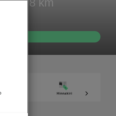
kuni 578 km
o
Hinnakiri