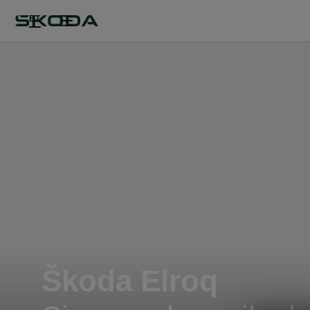
ET
Škoda Elroq