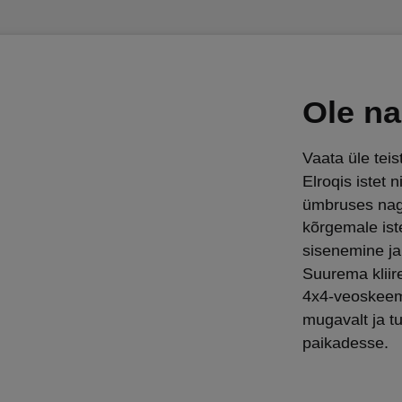
Ole na
Vaata üle teis
Elroqis istet 
ümbruses nagu
kõrgemale ist
sisenemine ja
Suurema kliir
4x4-veoskeemi
mugavalt ja t
paikadesse.