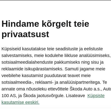
triauto, mis viib sind 
Hindame kõrgelt teie
privaatsust
Konfiguraator
Küpsiseid kasutatakse teie seadistuste ja eelistuste
salvestamiseks, meie kodulehe liikluse analüüsimiseks,
sotsiaalmeedialahenduste pakkumiseks ning sisu ja
reklaamide isikupärastamiseks. Samuti jagame meie
veebilehe kasutamist puudutavat teavet meie
sotsiaalmeedia-, reklaami- ja analüüsipartneritega. Te
annate oma nõusoleku ettevõttele Škoda Auto a.s., Aut
Konfiguraator
Laoautod
100 AS, ja Škoda jaotusvõrgule. Lisateave
Küpsiste
kasutamise eeskiri.