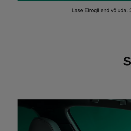
Lase Elroqil end võluda.
S