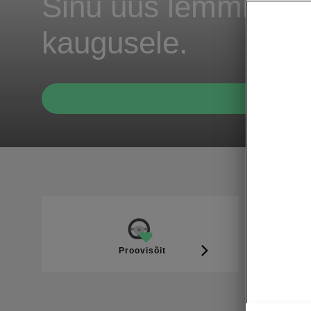
Sinu uus lemmik elek
kaugusele.
Proovisõit