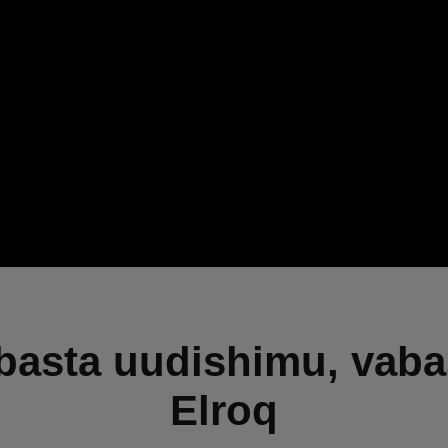
basta uudishimu, vaba
Elroq