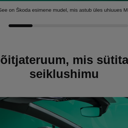
 See on Škoda esimene mudel, mis astub üles uhiuues Mo
õitjateruum, mis sütit
seiklushimu