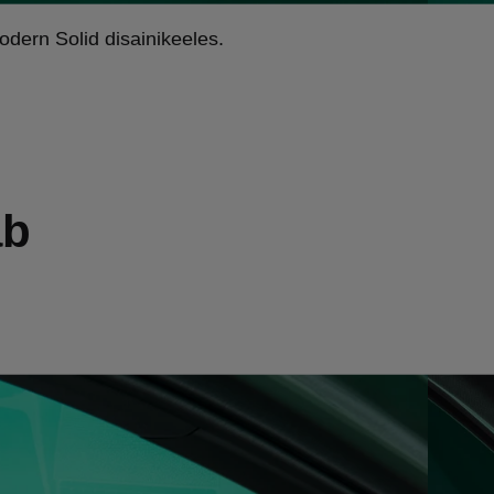
dern Solid disainikeeles.
ab