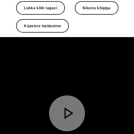
Lükka kõik tagasi
Nõustu kõigiga
Küpsiste haldamine