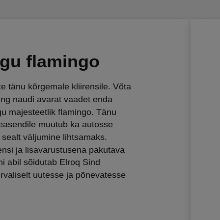
gu flamingo
te tänu kõrgemale kliirensile. Võta
ning naudi avarat vaadet enda
 majesteetlik flamingo. Tänu
easendile muutub ka autosse
 sealt väljumine lihtsamaks.
ensi ja lisavarustusena pakutava
 abil sõidutab Elroq Sind
urvaliselt uutesse ja põnevatesse