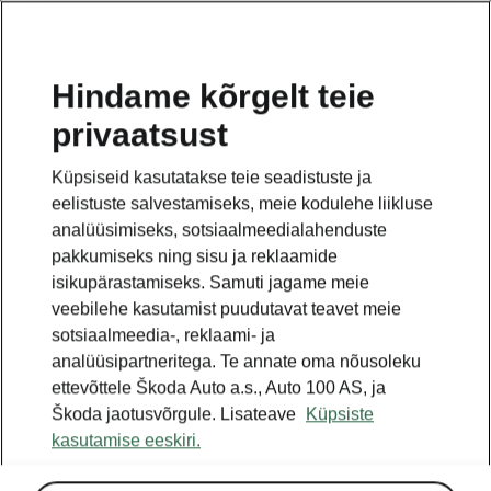
ET
Hindame kõrgelt teie
privaatsust
Küpsiseid kasutatakse teie seadistuste ja
eelistuste salvestamiseks, meie kodulehe liikluse
analüüsimiseks, sotsiaalmeedialahenduste
pakkumiseks ning sisu ja reklaamide
isikupärastamiseks. Samuti jagame meie
veebilehe kasutamist puudutavat teavet meie
sotsiaalmeedia-, reklaami- ja
analüüsipartneritega. Te annate oma nõusoleku
ettevõttele Škoda Auto a.s., Auto 100 AS, ja
Škoda jaotusvõrgule. Lisateave
Küpsiste
kasutamise eeskiri.