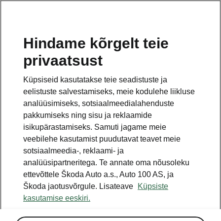
ET
Hindame kõrgelt teie
privaatsust
Küpsiseid kasutatakse teie seadistuste ja
eelistuste salvestamiseks, meie kodulehe liikluse
analüüsimiseks, sotsiaalmeedialahenduste
pakkumiseks ning sisu ja reklaamide
isikupärastamiseks. Samuti jagame meie
veebilehe kasutamist puudutavat teavet meie
sotsiaalmeedia-, reklaami- ja
analüüsipartneritega. Te annate oma nõusoleku
ettevõttele Škoda Auto a.s., Auto 100 AS, ja
Škoda jaotusvõrgule. Lisateave
Küpsiste
kasutamise eeskiri.