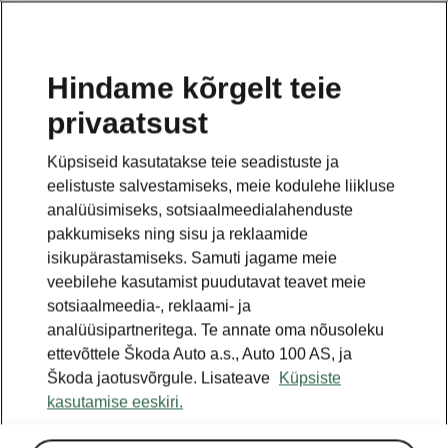
ET
Hindame kõrgelt teie
privaatsust
Küpsiseid kasutatakse teie seadistuste ja
eelistuste salvestamiseks, meie kodulehe liikluse
analüüsimiseks, sotsiaalmeedialahenduste
pakkumiseks ning sisu ja reklaamide
isikupärastamiseks. Samuti jagame meie
veebilehe kasutamist puudutavat teavet meie
sotsiaalmeedia-, reklaami- ja
analüüsipartneritega. Te annate oma nõusoleku
ettevõttele Škoda Auto a.s., Auto 100 AS, ja
Škoda jaotusvõrgule. Lisateave
Küpsiste
kasutamise eeskiri.