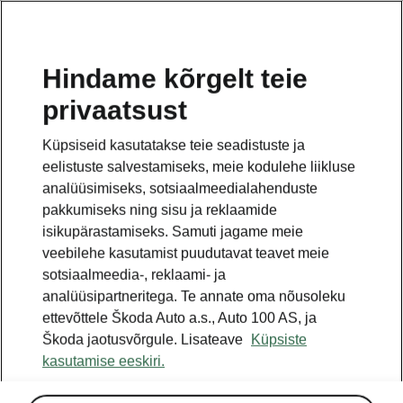
ET
Hindame kõrgelt teie
privaatsust
Küpsiseid kasutatakse teie seadistuste ja
eelistuste salvestamiseks, meie kodulehe liikluse
analüüsimiseks, sotsiaalmeedialahenduste
pakkumiseks ning sisu ja reklaamide
isikupärastamiseks. Samuti jagame meie
veebilehe kasutamist puudutavat teavet meie
sotsiaalmeedia-, reklaami- ja
analüüsipartneritega. Te annate oma nõusoleku
ettevõttele Škoda Auto a.s., Auto 100 AS, ja
Škoda jaotusvõrgule. Lisateave
Küpsiste
kasutamise eeskiri.