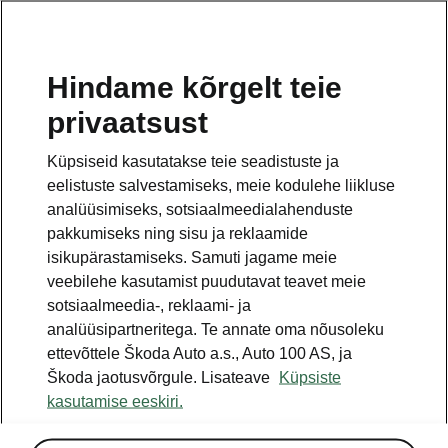
ET
Hindame kõrgelt teie
privaatsust
Küpsiseid kasutatakse teie seadistuste ja
eelistuste salvestamiseks, meie kodulehe liikluse
analüüsimiseks, sotsiaalmeedialahenduste
pakkumiseks ning sisu ja reklaamide
isikupärastamiseks. Samuti jagame meie
veebilehe kasutamist puudutavat teavet meie
sotsiaalmeedia-, reklaami- ja
analüüsipartneritega. Te annate oma nõusoleku
ettevõttele Škoda Auto a.s., Auto 100 AS, ja
Škoda originaalaku on nüüd
Škoda jaotusvõrgule. Lisateave
Küpsiste
soodustusega -35%
kasutamise eeskiri.
Kampaania hõlmab kõiki 12V käivitusakusid