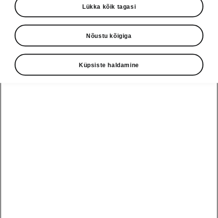
Lükka kõik tagasi
k.a. Enyaq
Leia enda autole sobiv aku.
Nõustu kõigiga
Kehtiv alates 2026-03-31T07:17:54.673+00:00
kuni 2026-12-31T13:33:03.418+00:00
Küpsiste haldamine
E-pood
Lahtiütlused
Škoda autoabi
+3726979182
Tagasiside