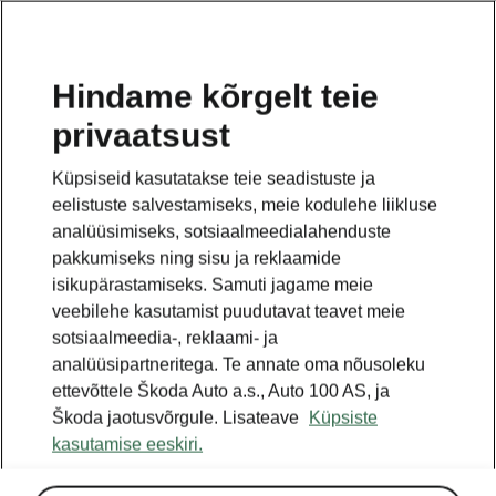
ET
Hindame kõrgelt teie
privaatsust
Küpsiseid kasutatakse teie seadistuste ja
eelistuste salvestamiseks, meie kodulehe liikluse
analüüsimiseks, sotsiaalmeedialahenduste
pakkumiseks ning sisu ja reklaamide
isikupärastamiseks. Samuti jagame meie
veebilehe kasutamist puudutavat teavet meie
sotsiaalmeedia-, reklaami- ja
analüüsipartneritega. Te annate oma nõusoleku
ettevõttele Škoda Auto a.s., Auto 100 AS, ja
Škoda jaotusvõrgule. Lisateave
Küpsiste
kasutamise eeskiri.