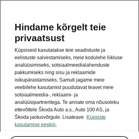
ET
Hindame kõrgelt teie
privaatsust
Küpsiseid kasutatakse teie seadistuste ja
eelistuste salvestamiseks, meie kodulehe liikluse
analüüsimiseks, sotsiaalmeedialahenduste
pakkumiseks ning sisu ja reklaamide
isikupärastamiseks. Samuti jagame meie
veebilehe kasutamist puudutavat teavet meie
sotsiaalmeedia-, reklaami- ja
analüüsipartneritega. Te annate oma nõusoleku
ettevõttele Škoda Auto a.s., Auto 100 AS, ja
Škoda jaotusvõrgule. Lisateave
Küpsiste
kasutamise eeskiri.