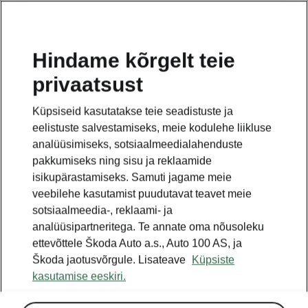
ET
Hindame kõrgelt teie
privaatsust
See on avalehe täiendav leht. Tagasi pöördumiseks
klikkige nupul.
Küpsiseid kasutatakse teie seadistuste ja
eelistuste salvestamiseks, meie kodulehe liikluse
Tagasi avalehele
analüüsimiseks, sotsiaalmeedialahenduste
pakkumiseks ning sisu ja reklaamide
isikupärastamiseks. Samuti jagame meie
veebilehe kasutamist puudutavat teavet meie
sotsiaalmeedia-, reklaami- ja
analüüsipartneritega. Te annate oma nõusoleku
ettevõttele Škoda Auto a.s., Auto 100 AS, ja
Škoda jaotusvõrgule. Lisateave
Küpsiste
kasutamise eeskiri.