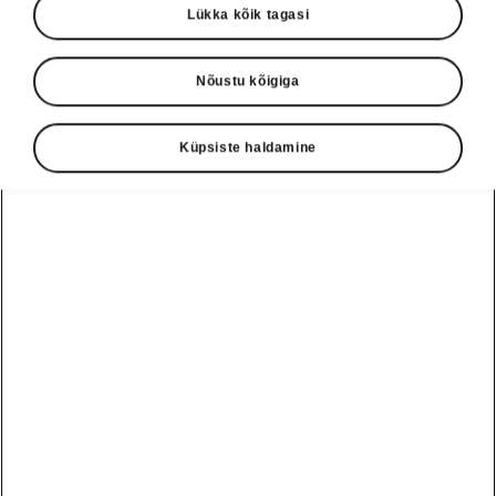
Lükka kõik tagasi
Nõustu kõigiga
Küpsiste haldamine
Škoda Epiq mugavuslahendused
Elektriliselt reguleeritavad
esiistmed
Nautige enda järgi seatud mugavust elektriliselt
reguleeritavate esiistmete ja elektrilise