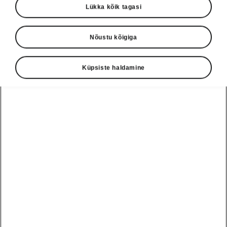
Lükka kõik tagasi
Nõustu kõigiga
Küpsiste haldamine
Škoda Epiq ohutusabisüsteemid
Front Assist koos
kokkupõrke vältimise
roolimisabisüsteemiga
Front Assist on kokkupõrkeohu