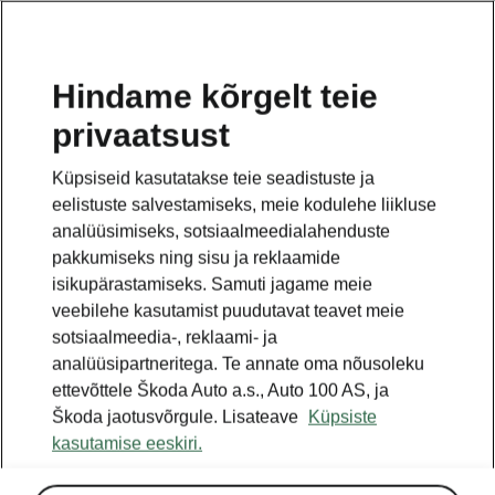
ET
Hindame kõrgelt teie
privaatsust
See on avalehe täiendav leht. Tagasi pöördumiseks
klikkige nupul.
Küpsiseid kasutatakse teie seadistuste ja
eelistuste salvestamiseks, meie kodulehe liikluse
Tagasi avalehele
analüüsimiseks, sotsiaalmeedialahenduste
pakkumiseks ning sisu ja reklaamide
isikupärastamiseks. Samuti jagame meie
veebilehe kasutamist puudutavat teavet meie
sotsiaalmeedia-, reklaami- ja
analüüsipartneritega. Te annate oma nõusoleku
ettevõttele Škoda Auto a.s., Auto 100 AS, ja
Škoda jaotusvõrgule. Lisateave
Küpsiste
kasutamise eeskiri.