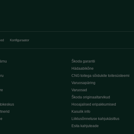
sed
Konfiguraator
ärnu
Škoda garantii
Hädaabikõne
iru
CNG toitega sõidukite toitesüsteemi
Varuosapäring
re
Varuosad
Škoda originaaltarvikud
tokeskus
Hooajalised eripakkumised
tnerid
Kasulik info
de
Liiklusõnnetuse kahjukäsitlus
Esita kahjuteade