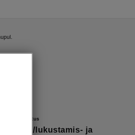
upul.
mugavusvarustus
avamis-/lukustamis- ja