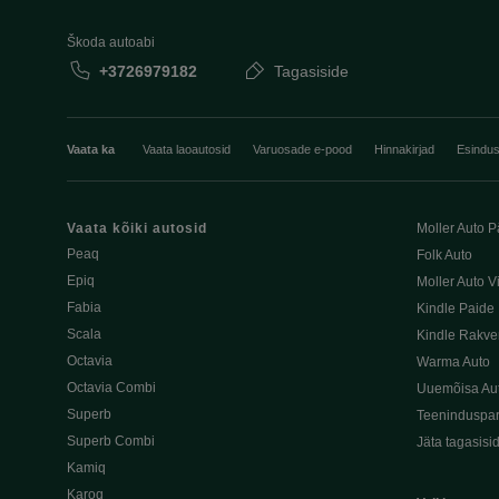
Škoda autoabi
+3726979182
Tagasiside
Vaata ka
Vaata laoautosid
Varuosade e-pood
Hinnakirjad
Esindu
Vaata kõiki autosid
Moller Auto P
Peaq
Folk Auto
Epiq
Moller Auto V
Fabia
Kindle Paide
Scala
Kindle Rakve
Octavia
Warma Auto
Octavia Combi
Uuemõisa Au
Superb
Teeninduspar
Superb Combi
Jäta tagasisi
Kamiq
Karoq