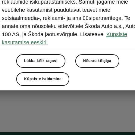
reklaamide isikupärastamiseks. Samuti jagame meie
käivitu
veebilehe kasutamist puudutavat teavet meie
sotsiaalmeedia-, reklaami- ja analüüsipartneritega. Te
Enam pole vaj
annate oma nõusoleku ettevõttele Škoda Auto a.s., Aut
kätte võtta. K
100 AS, ja Škoda jaotusvõrgule. Lisateave
Küpsiste
SYstem) juhts
kasutamise eeskiri.
kauguselt. Sõi
esiukse või ta
käivitub nupuv
Lükka kõik tagasi
Nõustu kõigiga
Küpsiste haldamine