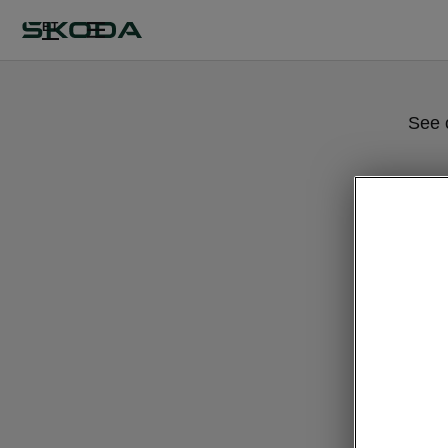
ET
See 