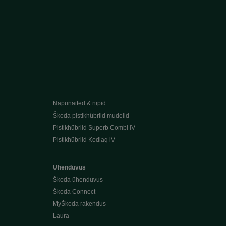
Näpunäited & nipid
Škoda pistikhübriid mudelid
Pistikhübriid Superb Combi iV
Pistikhübriid Kodiaq iV
Ühenduvus
Škoda ühenduvus
Škoda Connect
MyŠkoda rakendus
Laura