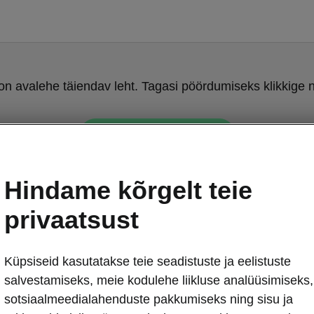
on avalehe täiendav leht. Tagasi pöördumiseks klikkige n
TAGASI AVALEHELE
Hindame kõrgelt teie
privaatsust
Küpsiseid kasutatakse teie seadistuste ja eelistuste
Škoda Fabia 
salvestamiseks, meie kodulehe liikluse analüüsimiseks,
Võtmeta 
sotsiaalmeedialahenduste pakkumiseks ning sisu ja