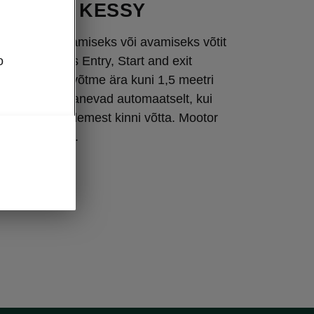
ssüsteem KESSY
a auto lukustamiseks või avamiseks võtit
o
ESSY (Keyless Entry, Start and exit
eade tunneb võtme ära kuni 1,5 meetri
duki lukud avanevad automaatselt, kui
galuugi käepidemest kinni võtta. Mootor
ajutuse peale.