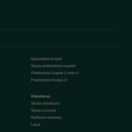
Näpunäited & nipid
Škoda pistikhübriid mudelid
Pistikhübriid Superb Combi iV
Pistikhübriid Kodiaq iV
Ühenduvus
Škoda ühenduvus
Škoda Connect
MyŠkoda rakendus
Laura