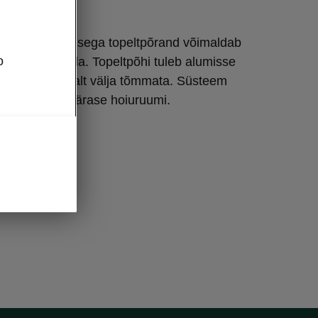
hi
detava kõrgusega topeltpõrand võimaldab
o
pooleks jagada. Topeltpõhi tuleb alumisse
dmiseks lihtsalt välja tõmmata. Süsteem
sutusse käepärase hoiuruumi.