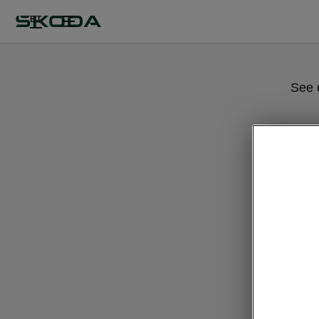
ET
See 