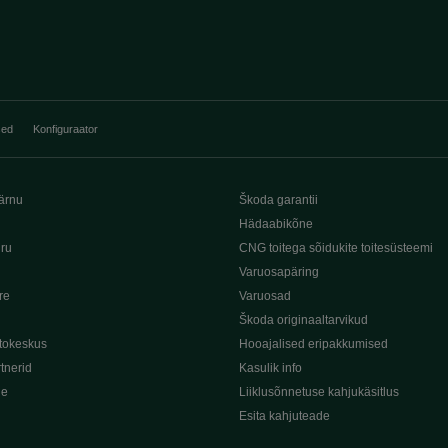
sed
Konfiguraator
ärnu
Škoda garantii
Hädaabikõne
iru
CNG toitega sõidukite toitesüsteemi
Varuosapäring
re
Varuosad
Škoda originaaltarvikud
tokeskus
Hooajalised eripakkumised
tnerid
Kasulik info
de
Liiklusõnnetuse kahjukäsitlus
Esita kahjuteade