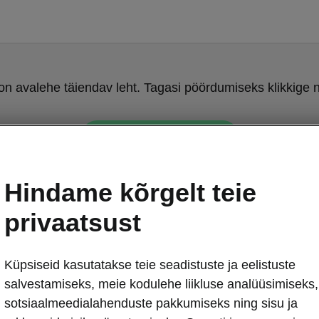
on avalehe täiendav leht. Tagasi pöördumiseks klikkige n
TAGASI AVALEHELE
Hindame kõrgelt teie
privaatsust
Küpsiseid kasutatakse teie seadistuste ja eelistuste
Nutikas pakir
salvestamiseks, meie kodulehe liikluse analüüsimiseks,
Pakiruu
sotsiaalmeedialahenduste pakkumiseks ning sisu ja