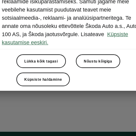
reklaamide isikupärastamiseks. Samuti jagame meie
topeltpõ
veebilehe kasutamist puudutavat teavet meie
sotsiaalmeedia-, reklaami- ja analüüsipartneritega. Te
Pakiruumi muu
annate oma nõusoleku ettevõttele Škoda Auto a.s., Aut
Sul pakiruumi 
100 AS, ja Škoda jaotusvõrgule. Lisateave
Küpsiste
asendisse sea
kasutamise eeskiri.
annab Sinu kä
Lükka kõik tagasi
Nõustu kõigiga
Küpsiste haldamine