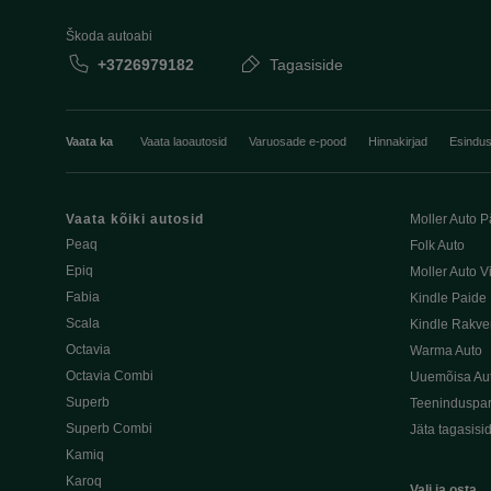
Škoda autoabi
+3726979182
Tagasiside
Vaata ka
Vaata laoautosid
Varuosade e-pood
Hinnakirjad
Esindu
Vaata kõiki autosid
Moller Auto P
Peaq
Folk Auto
Epiq
Moller Auto V
Fabia
Kindle Paide
Scala
Kindle Rakve
Octavia
Warma Auto
Octavia Combi
Uuemõisa Au
Superb
Teeninduspar
Superb Combi
Jäta tagasisi
Kamiq
Karoq
Vali ja osta