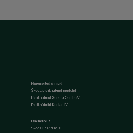
Näpunäited & nipid
Škoda pistikhübriid mudelid
Pistikhübriid Superb Combi iV
Pistikhübriid Kodiaq iV
Ühenduvus
Škoda ühenduvus