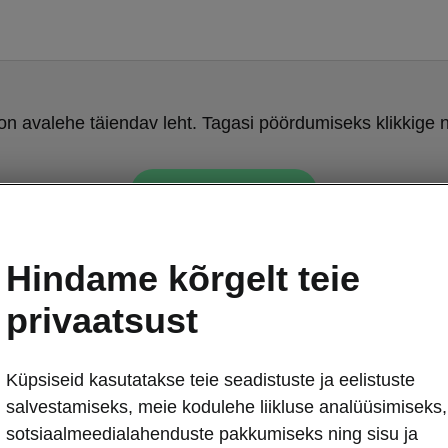
on avalehe täiendav leht. Tagasi pöördumiseks klikkige n
Tagasi avalehele
Hindame kõrgelt teie
privaatsust
Küpsiseid kasutatakse teie seadistuste ja eelistuste
Škoda Kodiaq –
salvestamiseks, meie kodulehe liikluse analüüsimiseks,
Ilu peit
sotsiaalmeedialahenduste pakkumiseks ning sisu ja