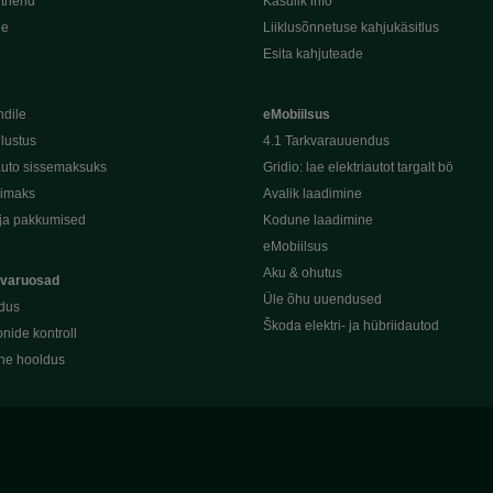
tnerid
Kasulik info
de
Liiklusõnnetuse kahjukäsitlus
Esita kahjuteade
ndile
eMobiilsus
dlustus
4.1 Tarkvarauuendus
uto sissemaksuks
Gridio: lae elektriautot targalt bö
kimaks
Avalik laadimine
ja pakkumised
Kodune laadimine
eMobiilsus
Aku & ohutus
 varuosad
Üle õhu uuendused
dus
Škoda elektri- ja hübriidautod
nide kontroll
ine hooldus