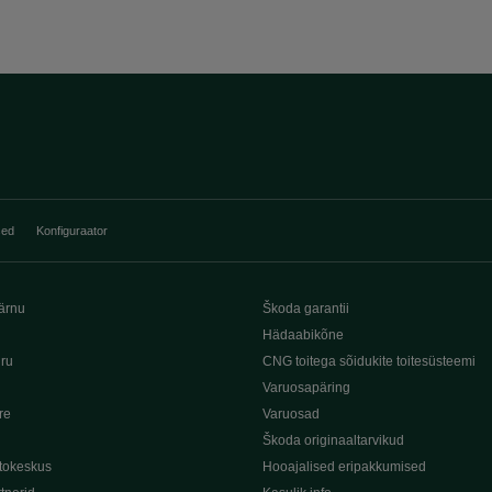
sed
Konfiguraator
ärnu
Škoda garantii
Hädaabikõne
iru
CNG toitega sõidukite toitesüsteemi
Varuosapäring
re
Varuosad
Škoda originaaltarvikud
tokeskus
Hooajalised eripakkumised