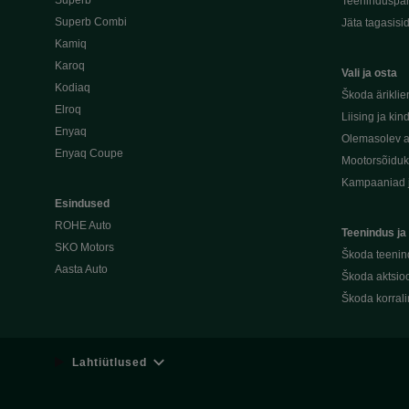
Superb
Teeninduspar
Superb Combi
Jäta tagasisi
Kamiq
Karoq
Vali ja osta
Kodiaq
Škoda äriklie
Elroq
Liising ja kin
Enyaq
Olemasolev a
Enyaq Coupe
Mootorsõidu
Kampaaniad 
Esindused
ROHE Auto
Teenindus ja
SKO Motors
Škoda teenin
Aasta Auto
Škoda aktsioo
Škoda korral
Lahtiütlused