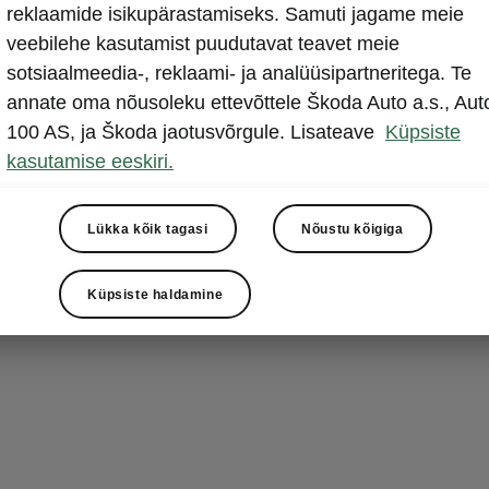
reklaamide isikupärastamiseks. Samuti jagame meie
Juhikoha domin
veebilehe kasutamist puudutavat teavet meie
mida kaunista
sotsiaalmeedia-, reklaami- ja analüüsipartneritega. Te
ehisosad ning
annate oma nõusoleku ettevõttele Škoda Auto a.s., Aut
meelelahutuss
100 AS, ja Škoda jaotusvõrgule. Lisateave
Küpsiste
puutetundlik e
kasutamise eeskiri.
ning on alati j
üle roolisamb
Lükka kõik tagasi
Nõustu kõigiga
seal on ka ro
armatuurlaual 
Küpsiste haldamine