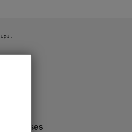
upul.
 interjöör
ub lihtsuses