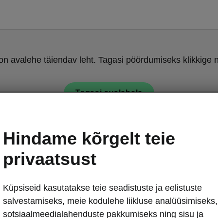
on avalehe täiendav leht. Tagasi pöördumiseks klikkige n
Tagasi avalehele
Hindame kõrgelt teie
privaatsust
Küpsiseid kasutatakse teie seadistuste ja eelistuste
Škoda Octavia 
salvestamiseks, meie kodulehe liikluse analüüsimiseks,
Jääkraab
sotsiaalmeedialahenduste pakkumiseks ning sisu ja