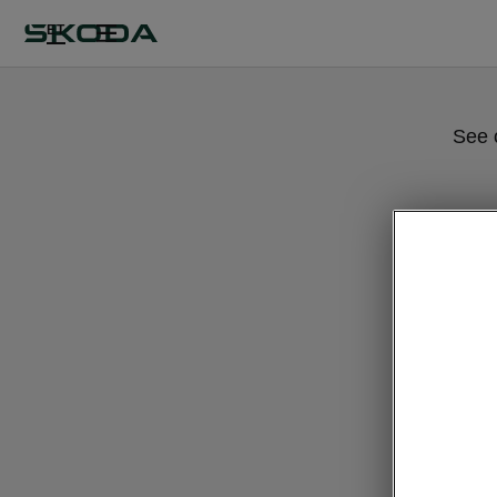
ET
See 