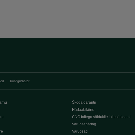
sed
Konfiguraator
ärnu
Škoda garantii
Hädaabikõne
iru
CNG toitega sõidukite toitesüsteemi
Varuosapäring
re
Varuosad