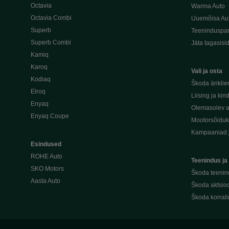
Octavia
Warma Auto
Octavia Combi
Uuemõisa Au
Superb
Teeninduspar
Superb Combi
Jäta tagasisi
Kamiq
Karoq
Vali ja osta
Kodiaq
Škoda äriklie
Elroq
Liising ja kin
Enyaq
Olemasolev a
Enyaq Coupe
Mootorsõidu
Kampaaniad 
Esindused
ROHE Auto
Teenindus ja
SKO Motors
Škoda teenin
Aasta Auto
Škoda aktsioo
Škoda korral