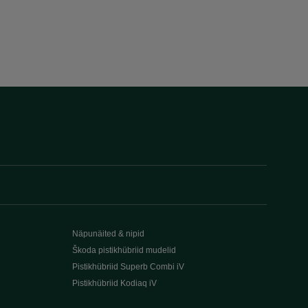
Näpunäited & nipid
Škoda pistikhübriid mudelid
Pistikhübriid Superb Combi iV
Pistikhübriid Kodiaq iV