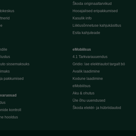
Škoda originaaltarvikud
tokeskus
Hooajalised eripakkumised
tnerid
Kasulik info
de
Liiklusõnnetuse kahjukäsitlus
Esita kahjuteade
ndile
eMobiilsus
dlustus
4.1 Tarkvarauuendus
uto sissemaksuks
Gridio: lae elektriautot targalt bö
kimaks
Avalik laadimine
ja pakkumised
Kodune laadimine
eMobiilsus
Aku & ohutus
 varuosad
Üle õhu uuendused
dus
Škoda elektri- ja hübriidautod
nide kontroll
ine hooldus