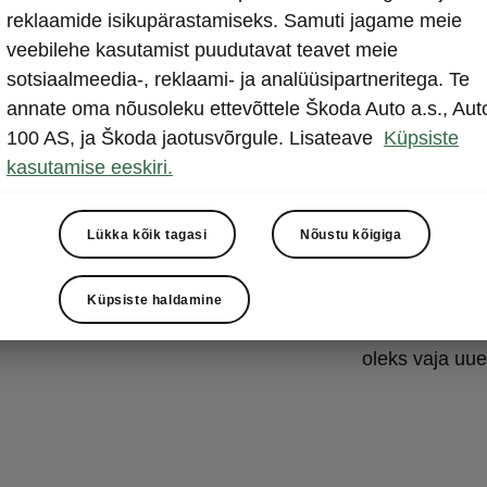
mõõdik
reklaamide isikupärastamiseks. Samuti jagame meie
veebilehe kasutamist puudutavat teavet meie
Vahva Simply Cl
sotsiaalmeedia-, reklaami- ja analüüsipartneritega. Te
esimesed mii
annate oma nõusoleku ettevõttele Škoda Auto a.s., Aut
kraabitsat ots
100 AS, ja Škoda jaotusvõrgule. Lisateave
Küpsiste
krediitkaarti k
kasutamise eeskiri.
käepäraselt pa
nüüdsest ümb
Lükka kõik tagasi
Nõustu kõigiga
käepärast, mil
alanurkadesse
sammuga joon
Küpsiste haldamine
rehvimustri 
oleks vaja uue