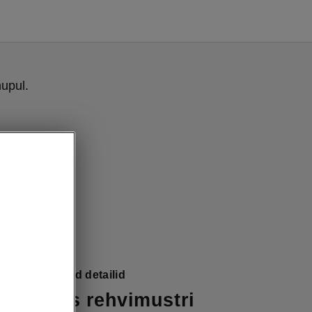
upul.
Combi nutikad detailid
its koos rehvimustri