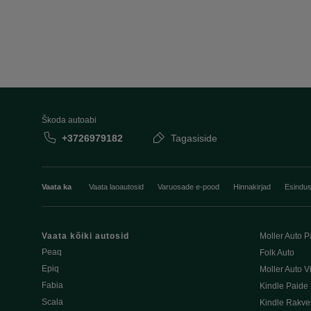
Škoda autoabi
+3726979182
Tagasiside
Vaata ka
Vaata laoautosid
Varuosade e-pood
Hinnakirjad
Esindu
Vaata kõiki autosid
Moller Auto P
Peaq
Folk Auto
Epiq
Moller Auto V
Fabia
Kindle Paide
Scala
Kindle Rakve