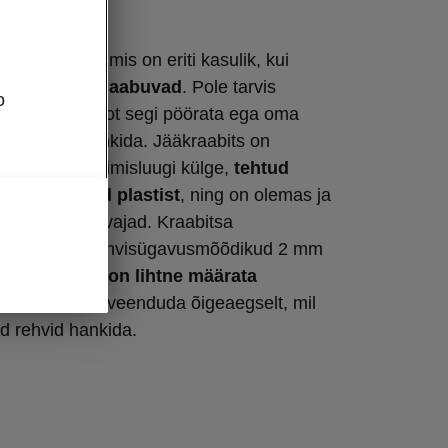
uga
ever detail, mis on eriti kasulik, kui
nuskraadid saabuvad
. Pole tarvis
o
ides tervet autot segi pöörata ega oma
riimuliseks nühkida. Jääkraabits on
igutatud tankimisluugi külge,
tehtud
ertöödeldud plastist
, ning on olemas ja
 iganes seda vajad. Kraabitsa
 on lisatud rehvisügavusmõõdikud 2 mm
tega. Sedasi
on lihtne määrata
seisukorda
ja veenduda õigeaegselt, mil
d rehvid hankida.